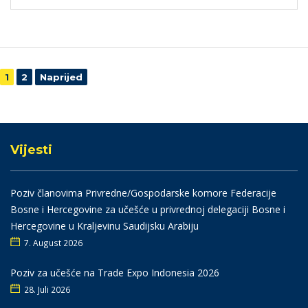
Navigacija
1
2
Naprijed
Vijesti
Poziv članovima Privredne/Gospodarske komore Federacije
Bosne i Hercegovine za učešće u privrednoj delegaciji Bosne i
Hercegovine u Kraljevinu Saudijsku Arabiju
7. August 2026
Poziv za učešće na Trade Expo Indonesia 2026
28. Juli 2026