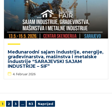
Međunarodni sajam industrije, energije,
građevinarstva, mašinstva i metalske
industrije “SARAJEVSKI SAJAM
INDUSTRIJE – SIF”
4. Februar 2026
Navigacija
1
2
3
…
83
Naprijed