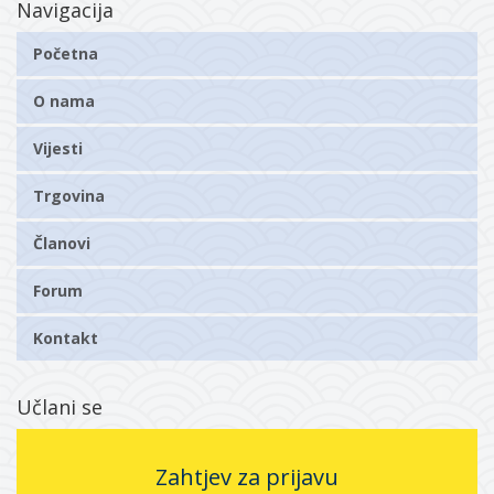
Navigacija
Početna
O nama
Vijesti
Trgovina
Članovi
Forum
Kontakt
Učlani se
Zahtjev za prijavu