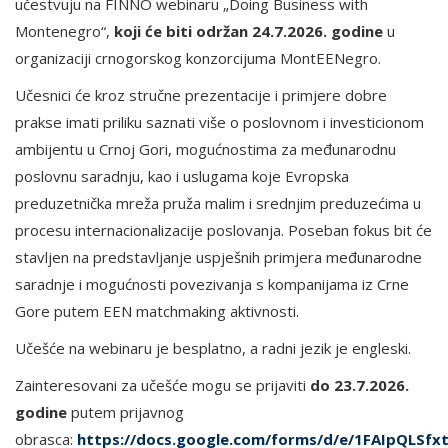
učestvuju na FINNO webinaru „Doing Business with
Montenegro“,
koji će biti održan 24.7.2026. godine
u
organizaciji crnogorskog konzorcijuma MontEENegro.
Učesnici će kroz stručne prezentacije i primjere dobre
prakse imati priliku saznati više o poslovnom i investicionom
ambijentu u Crnoj Gori, mogućnostima za međunarodnu
poslovnu saradnju, kao i uslugama koje Evropska
preduzetnička mreža pruža malim i srednjim preduzećima u
procesu internacionalizacije poslovanja. Poseban fokus bit će
stavljen na predstavljanje uspješnih primjera međunarodne
saradnje i mogućnosti povezivanja s kompanijama iz Crne
Gore putem EEN matchmaking aktivnosti.
Učešće na webinaru je besplatno, a radni jezik je engleski.
Zainteresovani za učešće mogu se prijaviti
do 23.7.2026.
godine
putem prijavnog
obrasca:
https://docs.google.com/forms/d/e/1FAIpQLSf