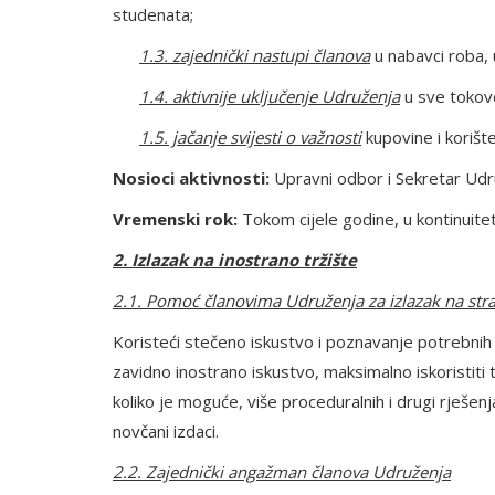
studenata;
1.3. zajednički nastupi članova
u nabavci roba, 
1.4. aktivnije uključenje Udruženja
u sve tokove
1.5. jačanje svijesti o važnosti
kupovine i korišt
Nosioci aktivnosti:
Upravni odbor i Sekretar Ud
Vremenski rok:
Tokom cijele godine, u kontinuite
2. Izlazak na inostrano tržište
2.1. Pomoć članovima Udruženja za izlazak na stra
Koristeći stečeno iskustvo i poznavanje potrebnih 
zavidno inostrano iskustvo, maksimalno iskoristiti t
koliko je moguće, više proceduralnih i drugi rješen
novčani izdaci.
2.2. Zajednički angažman članova Udruženja