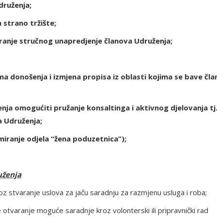
druženja;
 strano tržište;
iranje stručnog unapredjenje članova Udruženja;
a donošenja i izmjena propisa iz oblasti kojima se bave čla
ja omogućiti pružanje konsaltinga i aktivnog djelovanja tj
a Udruženja;
iranje odjela “žena poduzetnica”);
uženja
oz stvaranje uslova za jaču saradnju za razmjenu usluga i roba;
e otvaranje moguće saradnje kroz volonterski ili pripravnički rad