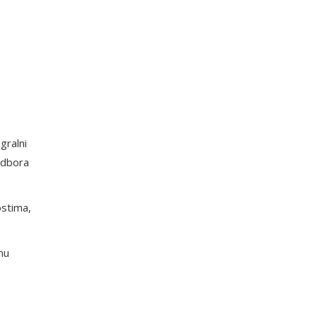
gralni
odbora
ostima,
nu