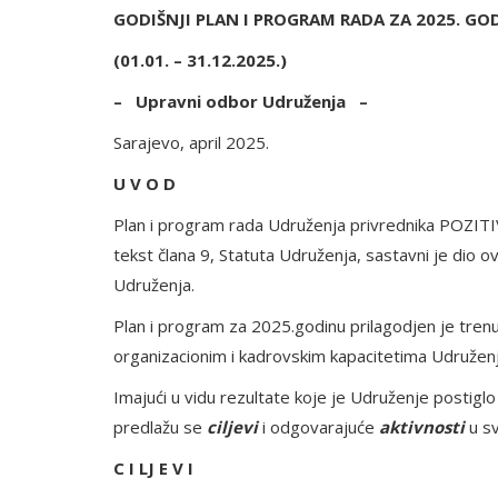
GODIŠNJI PLAN I PROGRAM RADA ZA 2025. GO
(01.01. – 31.12.2025.)
– Upravni odbor Udruženja –
Sarajevo, april 2025.
U V O D
Plan i program rada Udruženja privrednika POZITI
tekst člana 9, Statuta Udruženja, sastavni je dio
Udruženja.
Plan i program za 2025.godinu prilagodjen je trenu
organizacionim i kadrovskim kapacitetima Udruženj
Imajući u vidu rezultate koje je Udruženje postig
predlažu se
ciljevi
i odgovarajuće
aktivnosti
u sv
C I LJ E V I