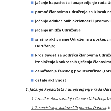
jačanje kapaciteta i unapredjenje rada U
pomoć članovima Udruženja za izlazak na
jačanje edukacionih aktivnosti i promov
jačanje imidža Udruženja;
snažno aktiviranje Udruženja u postupcim
Udruženja;
kroz Savjet za podršku članovima Udružen
iznalaženja konkretnih rješenja članovim
osnaživanje ženskog poduzetništva (form
ostale aktivnosti.
1. Jačanje kapaciteta i unapredjenje rada Udr
1.1.međusobna saradnja članova Udruženja
kr
1.2. servisiranje kadrovskih potreba članova
, t