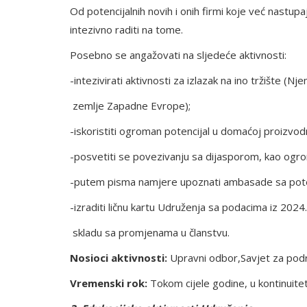
Od potencijalnih novih i onih firmi koje već nastu
intezivno raditi na tome.
Posebno se angažovati na sljedeće aktivnosti:
-intezivirati aktivnosti za izlazak na ino tržište 
zemlje Zapadne Evrope);
-iskoristiti ogroman potencijal u domaćoj proizvodn
-posvetiti se povezivanju sa dijasporom, kao ogr
-putem pisma namjere upoznati ambasade sa pote
-izraditi ličnu kartu Udruženja sa podacima iz 2024.
skladu sa promjenama u članstvu.
Nosioci aktivnosti:
Upravni odbor,Savjet za podr
Vremenski rok:
Tokom cijele godine, u kontinuite