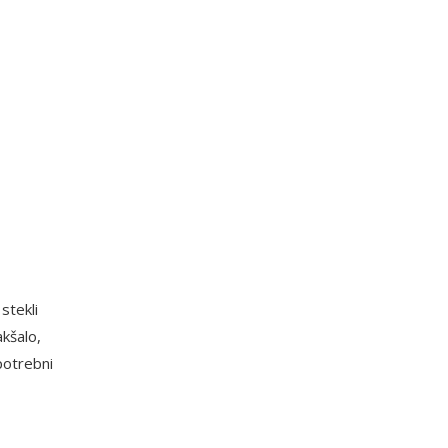
stekli
akšalo,
potrebni