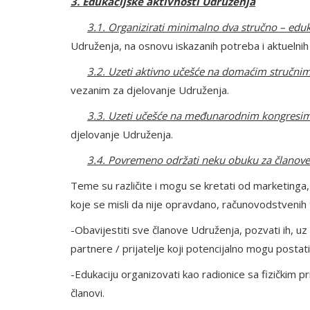
3. Edukacijske aktivnosti Udruženja
3.1. Organizirati minimalno dva stručno – edu
Udruženja, na osnovu iskazanih potreba i aktuelnih
3.2. Uzeti aktivno učešće na domaćim stručn
vezanim za djelovanje Udruženja.
3.3. Uzeti učešće na međunarodnim kongresi
djelovanje Udruženja.
3.4.
Povremeno održati neku obuku za članov
Teme su različite i mogu se kretati od marketinga,
koje se misli da nije opravdano, računovodstvenih t
-Obavijestiti sve članove Udruženja, pozvati ih, 
partnere / prijatelje koji potencijalno mogu postati
-Edukaciju organizovati kao radionice sa fizičkim p
članovi.