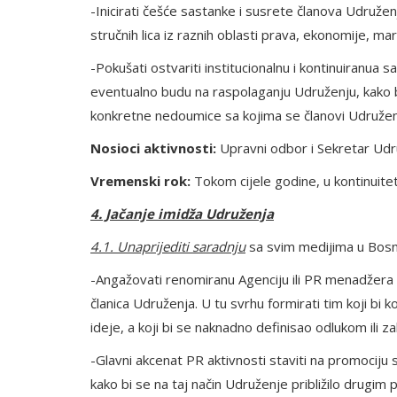
-Inicirati češće sastanke i susrete članova Udruže
stručnih lica iz raznih oblasti prava, ekonomije, mar
-Pokušati ostvariti institucionalnu i kontinuiranua 
eventualno budu na raspolaganju Udruženju, kako bi
konkretne nedoumice sa kojima se članovi Udruže
Nosioci aktivnosti:
Upravni odbor i Sekretar Ud
Vremenski rok:
Tokom cijele godine, u kontinuite
4. Jačanje imidža Udruženja
4.1. Unaprijediti saradnju
sa svim medijima u Bosni
-Angažovati renomiranu Agenciju ili PR menadžera z
članica Udruženja. U tu svrhu formirati tim koji bi
ideje, a koji bi se naknadno definisao odlukom ili 
-Glavni akcenat PR aktivnosti staviti na promociju
kako bi se na taj način Udruženje približilo drugim 