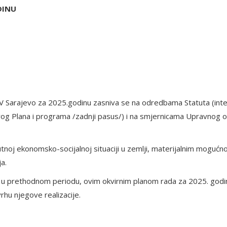
DINU
V Sarajevo za 2025.godinu zasniva se na odredbama Statuta (inte
 ovog Plana i programa /zadnji pasus/) i na smjernicama Upravnog 
tnoj ekonomsko-socijalnoj situaciji u zemlji, materijalnim mogućn
a.
lo u prethodnom periodu, ovim okvirnim planom rada za 2025. godi
rhu njegove realizacije.