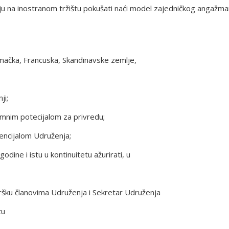
paju na inostranom tržištu pokušati naći model zajedničkog angažma
(Njemačka, Francuska, Skandinavske zemlje,
ji;
omnim potecijalom za privredu;
ncijalom Udruženja;
godine i istu u kontinuitetu ažurirati, u
šku članovima Udruženja i Sekretar Udruženja
tu