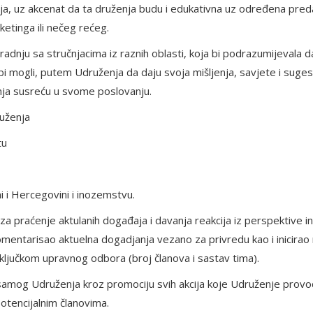
nja, uz akcenat da ta druženja budu i edukativna uz određena pre
ketinga ili nečeg rećeg.
saradnju sa stručnjacima iz raznih oblasti, koja bi podrazumijevala d
 mogli, putem Udruženja da daju svoja mišljenja, savjete i sugest
nja susreću u svome poslovanju.
ruženja
tu
 i Hercegovini i inozemstvu.
a praćenje aktulanih događaja i davanja reakcija iz perspektive i
 komentarisao aktuelna dogadjanja vezano za privredu kao i inicirao
zaključkom upravnog odbora (broj članova i sastav tima).
 samog Udruženja kroz promociju svih akcija koje Udruženje provod
potencijalnim članovima.