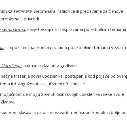
kativna seminara
, webminara, radionice ili predavanja za članove
 problema u privredi.
im seminarima
, savjetovanjima i raspravama po aktuelnim temama
ma
, simpozijumima i konferencijama po aktuelnim temama vezanim
e Udruženja
, najmanje dva puta godišnje.
 načina traženja novih uposlenika, postupanja kod pojave bolovan
ema itd. Angažovati isključivo profesionalce.
uz mogućnost da mogu zovnuti osim svojih uposlenika i neke svoje
 članovi.
risustvom slušalaca da bi se ostvarili međusobni kontakti i bolje po