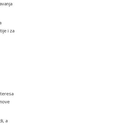
davanja
a
ije i za
nteresa
 nove
i, a