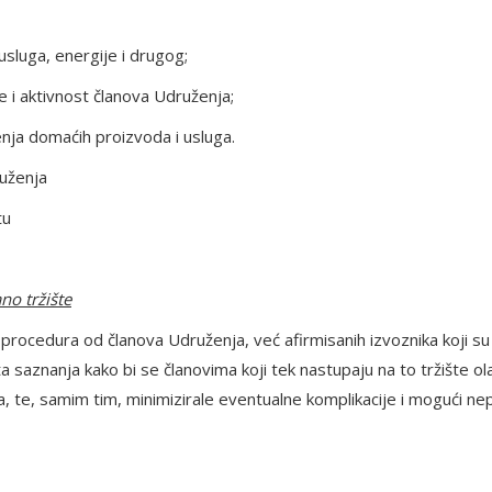
usluga, energije i drugog;
 i aktivnost članova Udruženja;
enja domaćih proizvoda i usluga.
ruženja
tu
no tržište
procedura od članova Udruženja, već afirmisanih izvoznika koji su 
a saznanja kako bi se članovima koji tek nastupaju na to tržište ol
ja, te, samim tim, minimizirale eventualne komplikacije i mogući ne