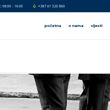
: 08:00 - 16:00
+387 61 520 860
početna
o nama
vijesti