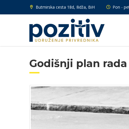
Butmirska cesta 18d, Ilidža, BiH
Pon - pet
Godišnji plan rada