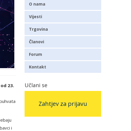
O nama
Vijesti
Trgovina
Članovi
Forum
Kontakt
Učlani se
e
od 23.
obuhvata
Zahtjev za prijavu
rebaju
bavci i