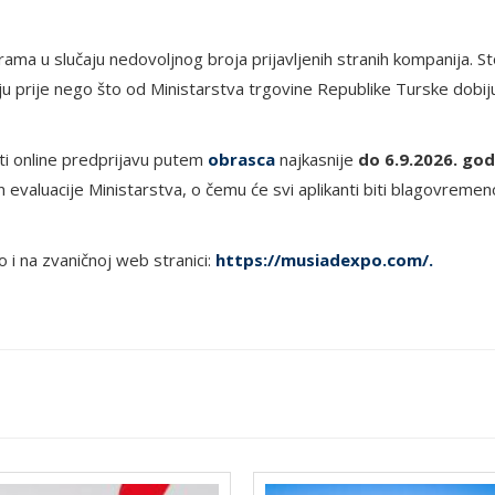
ma u slučaju nedovoljnog broja prijavljenih stranih kompanija. S
u prije nego što od Ministarstva trgovine Republike Turske dobij
ti online predprijavu putem
obrasca
najkasnije
do 6.9.2026. god
n evaluacije Ministarstva, o čemu će svi aplikanti biti blagovremen
ao i na zvaničnoj web stranici:
https://musiadexpo.com/.