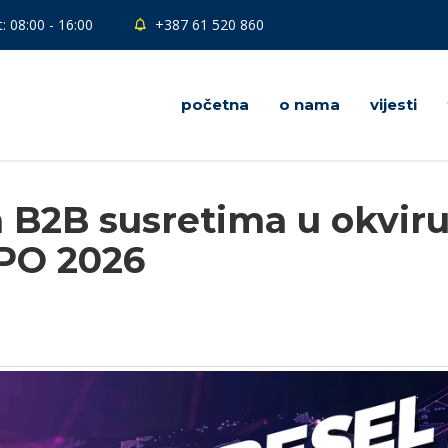
: 08:00 - 16:00
+387 61 520 860
početna
o nama
vijesti
a B2B susretima u okvir
PO 2026