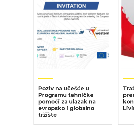
Poziv na učešće u
Tra
Programu tehničke
pre
pomoći za ulazak na
kon
evropsko i globalno
Liv
tržište