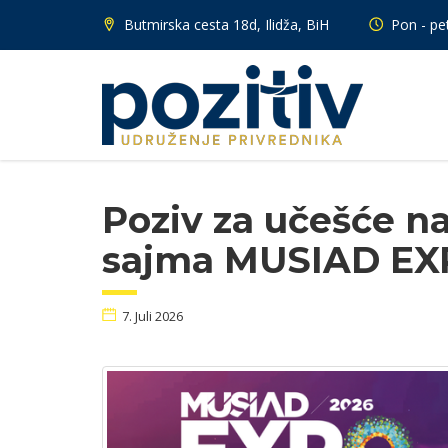
Butmirska cesta 18d, Ilidža, BiH
Pon - pet
Poziv za učešće n
sajma MUSIAD EX
7. Juli 2026