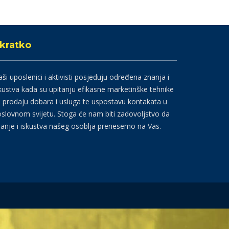
kratko
ši uposlenici i aktivisti posjeduju određena znanja i
kustva kada su upitanju efikasne marketinške tehnike
 prodaju dobara i usluga te uspostavu kontakata u
slovnom svijetu. Stoga će nam biti zadovoljstvo da
anje i iskustva našeg osoblja prenesemo na Vas.