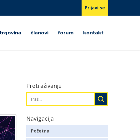
Prijavi se
trgovina
članovi
forum
kontakt
u
Pretraživanje
Navigacija
Početna