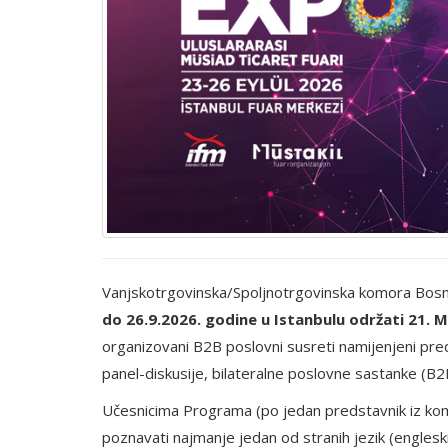
Vanjskotrgovinska/Spoljnotrgovinska komora Bos
do 26.9.2026. godine u Istanbulu održati 21
organizovani B2B poslovni susreti namijenjeni pred
panel-diskusije, bilateralne poslovne sastanke (B2B
Učesnicima Programa (po jedan predstavnik iz komp
poznavati najmanje jedan od stranih jezik (engleski,