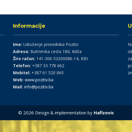
Informacije
U
Ime:
Udruženje privrednika Pozitiv
Na
Adresa:
Butmirska cesta 18d, Ilidža
is
Žiro račun:
141-306-53200086-14, BBI
za
Telefon:
+387 33 778 662
po
Mobitel:
+387 61 520 860
zn
Web:
www.pozitiv.ba
Mail:
info@pozitiv.ba
© 2026 Design & implementation by
Hafizovic