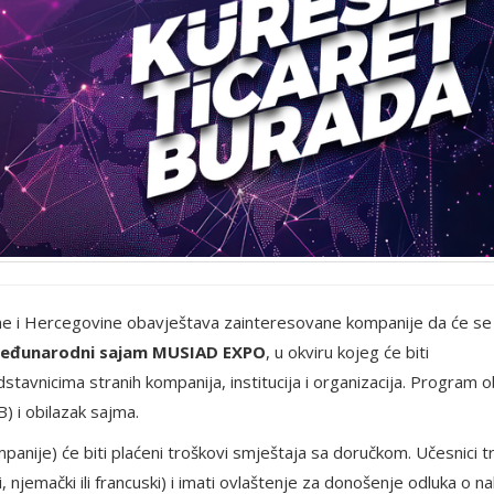
ne i Hercegovine obavještava zainteresovane kompanije da će s
. Međunarodni sajam MUSIAD EXPO
, u okviru kojeg će biti
stavnicima stranih kompanija, institucija i organizacija. Program 
) i obilazak sajma.
anije) će biti plaćeni troškovi smještaja sa doručkom. Učesnici t
 njemački ili francuski) i imati ovlaštenje za donošenje odluka o na