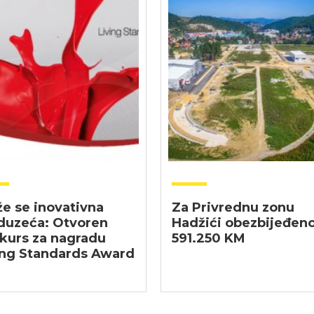
že se inovativna
Za Privrednu zonu
duzeća: Otvoren
Hadžići obezbijeđen
kurs za nagradu
591.250 KM
ing Standards Award