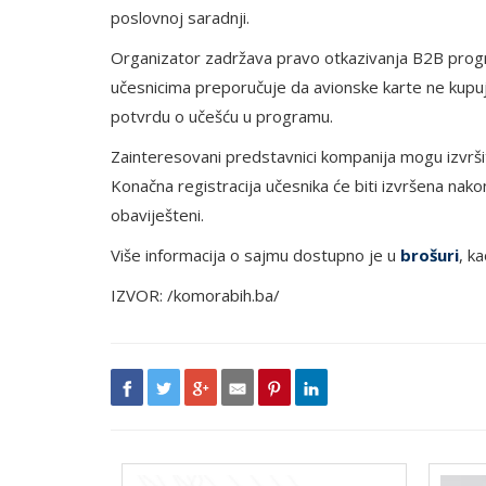
poslovnoj saradnji.
Organizator zadržava pravo otkazivanja B2B progra
učesnicima preporučuje da avionske karte ne kupuj
potvrdu o učešću u programu.
Zainteresovani predstavnici kompanija mogu izvrši
Konačna registracija učesnika će biti izvršena nako
obaviješteni.
Više informacija o sajmu dostupno je u
brošuri
, k
IZVOR: /komorabih.ba/