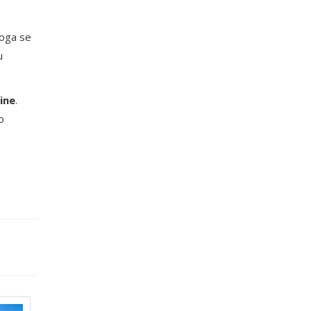
toga se
u
ine
.
o