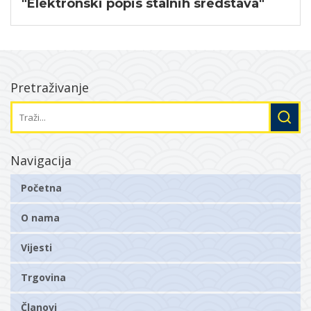
"Elektronski popis stalnih sredstava"
Pretraživanje
Navigacija
Početna
O nama
Vijesti
Trgovina
Članovi