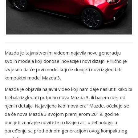
Mazda je tajanstvenim videom najavila novu generaciju
svojih modela koji donose inovacije i novi dizajn. Prilično je
izvjesno da će prvi model koji će donijeti novi izgled biti
kompaktni model Mazda 3.
Mazda je objavila najavni video koji nam daje naslutiti kako bi
trebala izgledati potpuno nova Mazda 3, ili barem neki od
njenih detalja. Najavljena kao “nova era” Mazde, očekuje se
da će nova Mazda 3 svojom premijerom 2019. godine
donijeti značajne novitete u dizajnu ali i u tehnologiji u
poređenju sa prethodnom generacijom ovog kompaktnog