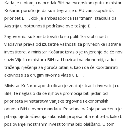
Kada je u pitanju napredak BiH na evropskom putu, ministar
Košarac poručio je da su integracije u EU vanjskopolitički
prioritet BiH, dok je ambasadorica Hartmann istaknula da
Austrija u potpunosti podržava ove težnje BiH.
Sagovornici su konstatovali da su politička stabilnost i
vladavina prava od izuzetne važnosti za privrednike i strane
investitore, a ministar Košarac izrazio je uvjerenje da će novi
saziv Vijeća ministara BiH rad bazirati na ekonomiji, radu i
traženju rješenja za goruća pitanja, kao i da će koordinirati
aktivnosti sa drugim nivoima vlasti u BiH.
Ministar Košarac apostrofirao je značaj stranih investicija u
BiH, te naglasio da će njihova promocija biti jedan od
prioriteta Ministarstva vanjske trgovine i ekonomskih
odnosa BiH u ovom mandatu. Posebna pažnja posvećena je
pitanju ujednačavanja zakonskih propisa oba entiteta, kako bi
poslovanje inostranim investitorima bilo olakšano. U tom