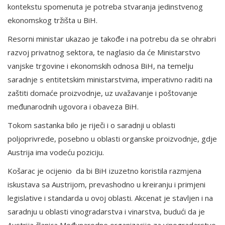
kontekstu spomenuta je potreba stvaranja jedinstvenog
ekonomskog tržišta u BiH.
Resorni ministar ukazao je takođe i na potrebu da se ohrabri
razvoj privatnog sektora, te naglasio da će Ministarstvo
vanjske trgovine i ekonomskih odnosa BiH, na temelju
saradnje s entitetskim ministarstvima, imperativno raditi na
zaštiti domaće proizvodnje, uz uvažavanje i poštovanje
međunarodnih ugovora i obaveza BiH.
Tokom sastanka bilo je riječi i o saradnji u oblasti
poljoprivrede, posebno u oblasti organske proizvodnje, gdje
Austrija ima vodeću poziciju.
Košarac je ocijenio da bi BiH izuzetno koristila razmjena
iskustava sa Austrijom, prevashodno u kreiranju i primjeni
legislative i standarda u ovoj oblasti. Akcenat je stavljen i na
saradnju u oblasti vinogradarstva i vinarstva, budući da je
Austrija članica Međunarodne organizacije za vinogradarstvo