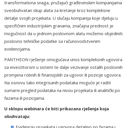
transformativna snaga, pružajući građevinskim kompanijama
sveobuhvatan skup alata za kretanje kroz kompleksne
detalje svojih projekata. U slučaju kompanija koje djeluju u
specifičnim industrijskim granama, značajna prednost je
mogućnost da u jednom poslovnom alatu možemo objediniti
poslovno tehničke podatke sa računovodstvenim
evidencijama.
PANTHEON rješenje omogućava unos kompleksnih ugovora
sa investitorom u sistem te dalje vezivanje ostalih poslovnih
promjena robnih ili finansijskih za ugovor ili pozicije ugovora.
Na osnovu tako integrisanih podataka moguće je raditi
sumarni pregled podataka na nivou projekata ili analitički po
fazama ili pozicijama.
U sklopu webinara će biti prikazana rješenja koja
obuhvataju:
Evidenciju projekata i ugovora detaljno po fazama i