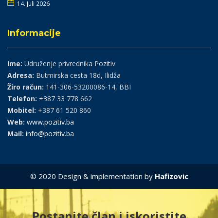
14. Juli 2026
Informacije
Ime:
Udruženje privrednika Pozitiv
Adresa:
Butmirska cesta 18d, Ilidža
Žiro račun:
141-306-53200086-14, BBI
Telefon:
+387 33 778 662
Mobitel:
+387 61 520 860
Web:
www.pozitiv.ba
Mail:
info@pozitiv.ba
© 2020 Design & implementation by
Hafizovic
Postanite član i iskoristite