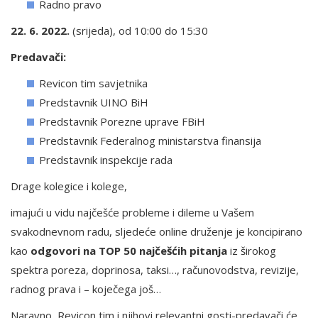
Radno pravo
22. 6. 2022.
(srijeda), od 10:00 do 15:30
Predavači:
Revicon tim savjetnika
Predstavnik UINO BiH
Predstavnik Porezne uprave FBiH
Predstavnik Federalnog ministarstva finansija
Predstavnik inspekcije rada
Drage kolegice i kolege,
imajući u vidu najčešće probleme i dileme u Vašem
svakodnevnom radu, sljedeće online druženje je koncipirano
kao
odgovori na TOP 50 najčešćih pitanja
iz širokog
spektra poreza, doprinosa, taksi…, računovodstva, revizije,
radnog prava i – koječega još…
Naravno, Revicon tim i njihovi relevantni gosti-predavači će