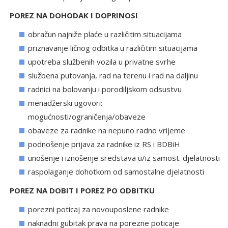
POREZ NA DOHODAK I DOPRINOSI
obračun najniže plaće u različitim situacijama
priznavanje ličnog odbitka u različitim situacijama
upotreba službenih vozila u privatne svrhe
službena putovanja, rad na terenu i rad na daljinu
radnici na bolovanju i porodiljskom odsustvu
menadžerski ugovori:
mogućnosti/ograničenja/obaveze
obaveze za radnike na nepuno radno vrijeme
podnošenje prijava za radnike iz RS i BDBiH
unošenje i iznošenje sredstava u/iz samost. djelatnosti
raspolaganje dohotkom od samostalne djelatnosti
POREZ NA DOBIT I POREZ PO ODBITKU
porezni poticaj za novouposlene radnike
naknadni gubitak prava na porezne poticaje