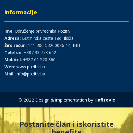
Informacije
Ime:
Udruženje privrednika Pozitiv
Adresa:
Butmirska cesta 18d, Ilidža
Žiro račun:
141-306-53200086-14, BBI
Telefon:
+387 33 778 662
Mobitel:
+387 61 520 860
Web:
www.pozitiv.ba
Mail:
info@pozitiv.ba
© 2022 Design & implementation by
Hafizovic
Postanite član i iskoristite
benefite