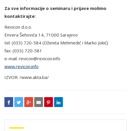
Za sve informacije o seminaru i prijave molimo
kontaktirajte:
Revicon d.o.o.
Envera Šehovića 14, 71000 Sarajevo
tel: (033) 720-584 (Dženita Mehmedić i Marko Jokić)
fax: (033) 720-581
e-mail: revicon@revicon.info
www.revicon.info
IZVOR: /www.akta.ba/