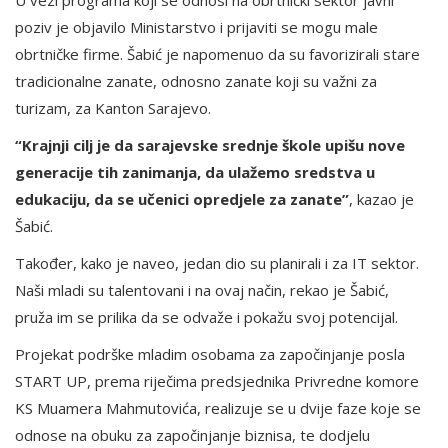
poziv je objavilo Ministarstvo i prijaviti se mogu male
obrtničke firme. Šabić je napomenuo da su favorizirali stare
tradicionalne zanate, odnosno zanate koji su važni za
turizam, za Kanton Sarajevo.
“Krajnji cilj je da sarajevske srednje škole upišu nove
generacije tih zanimanja, da ulažemo sredstva u
edukaciju, da se učenici opredjele za zanate”
, kazao je
Šabić.
Također, kako je naveo, jedan dio su planirali i za IT sektor.
Naši mladi su talentovani i na ovaj način, rekao je Šabić,
pruža im se prilika da se odvaže i pokažu svoj potencijal.
Projekat podrške mladim osobama za započinjanje posla
START UP, prema riječima predsjednika Privredne komore
KS Muamera Mahmutovića, realizuje se u dvije faze koje se
odnose na obuku za započinjanje biznisa, te dodjelu