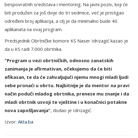
bespovratnih sredstava i mentoring. Na javni poziv, koji će
biti produžen za još dvije do tri sedmice, već je pristigao
određeni broj aplikacija, a cilj je da minimalno bude 40
aplikanata na ovaj program.
Predsjednik Obrtničke komore KS Naser Idrizagić kazao je
da u KS radi 7.000 obrtnika.
“Program u vezi obrtničkih, odnosno zanatskih
zanimanja je afirmativan, očekujemo da će biti
efikasan, te da će zahvaljujući njemu mnogi mladi ljudi
sebe pronaći u obrtu. Najbitnije je da mentor na pravi
način poduči mladog obrtnika, prenese mu znanje i da
mladi obrtnik usvoji te vještine i u konačnici potakne
nova zapošljavanja”
, dodao je Idrizagić.
Izvor:
Akta.ba