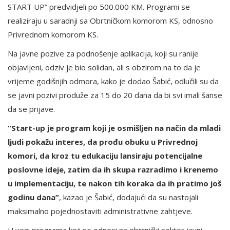
START UP” predvidjeli po 500.000 KM. Programi se
realiziraju u saradnji sa Obrtničkom komorom KS, odnosno
Privrednom komorom KS.
Na javne pozive za podnošenje aplikacija, koji su ranije
objavljeni, odziv je bio solidan, ali s obzirom na to da je
vrijeme godišnjih odmora, kako je dodao Šabić, odlučili su da
se javni pozivi produže za 15 do 20 dana da bi svi imali šanse
da se prijave.
“Start-up je program koji je osmišljen na način da mladi
ljudi pokažu interes, da prođu obuku u Privrednoj
komori, da kroz tu edukaciju lansiraju potencijalne
poslovne ideje, zatim da ih skupa razradimo i krenemo
u implementaciju, te nakon tih koraka da ih pratimo još
godinu dana”
, kazao je Šabić, dodajući da su nastojali
maksimalno pojednostaviti administrativne zahtjeve.
U vezi programa koji se odnosi na obrtnički sektor javni