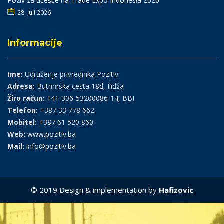
Poziv za učešće na Trade Expo Indonesia 2026
28. Juli 2026
Informacije
Ime:
Udruženje privrednika Pozitiv
Adresa:
Butmirska cesta 18d, Ilidža
Žiro račun:
141-306-53200086-14, BBI
Telefon:
+387 33 778 662
Mobitel:
+387 61 520 860
Web:
www.pozitiv.ba
Mail:
info@pozitiv.ba
© 2019 Design & implementation by
Hafizovic