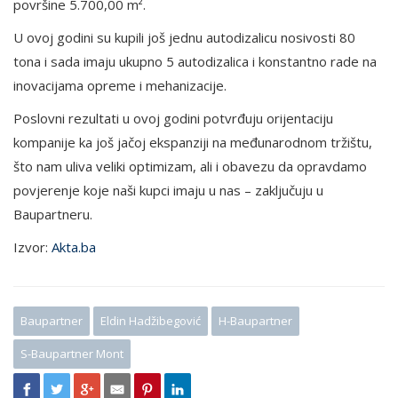
površine 5.700,00 m².
U ovoj godini su kupili još jednu autodizalicu nosivosti 80
tona i sada imaju ukupno 5 autodizalica i konstantno rade na
inovacijama opreme i mehanizacije.
Poslovni rezultati u ovoj godini potvrđuju orijentaciju
kompanije ka još jačoj ekspanziji na međunarodnom tržištu,
što nam uliva veliki optimizam, ali i obavezu da opravdamo
povjerenje koje naši kupci imaju u nas – zaključuju u
Baupartneru.
Izvor:
Akta.ba
Baupartner
Eldin Hadžibegović
H-Baupartner
S-Baupartner Mont