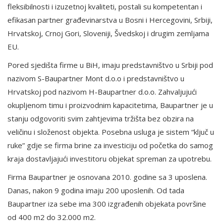
fleksibilnosti i izuzetnoj kvaliteti, postali su kompetentan i
efikasan partner građevinarstva u Bosni i Hercegovini, Srbiji,
Hrvatskoj, Crnoj Gori, Sloveniji, Švedskoj i drugim zemljama
EU.
Pored sjedišta firme u BiH, imaju predstavništvo u Srbiji pod
nazivom S-Baupartner Mont d.o.o i predstavništvo u
Hrvatskoj pod nazivom H-Baupartner d.o.o. Zahvaljujući
okupljenom timu i proizvodnim kapacitetima, Baupartner je u
stanju odgovoriti svim zahtjevima tržišta bez obzira na
veličinu i složenost objekta. Posebna usluga je sistem “ključ u
ruke” gdje se firma brine za investiciju od početka do samog
kraja dostavljajući investitoru objekat spreman za upotrebu.
Firma Baupartner je osnovana 2010. godine sa 3 uposlena.
Danas, nakon 9 godina imaju 200 uposlenih. Od tada
Baupartner iza sebe ima 300 izgrađenih objekata površine
od 400 m2 do 32.000 m2.