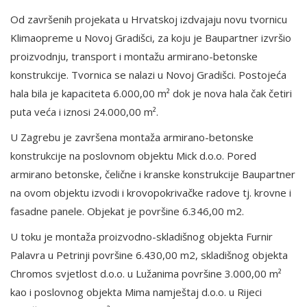
Od završenih projekata u Hrvatskoj izdvajaju novu tvornicu
Klimaopreme u Novoj Gradišci, za koju je Baupartner izvršio
proizvodnju, transport i montažu armirano-betonske
konstrukcije. Tvornica se nalazi u Novoj Gradišci. Postojeća
hala bila je kapaciteta 6.000,00 m² dok je nova hala čak četiri
puta veća i iznosi 24.000,00 m².
U Zagrebu je završena montaža armirano-betonske
konstrukcije na poslovnom objektu Mick d.o.o. Pored
armirano betonske, čelične i kranske konstrukcije Baupartner
na ovom objektu izvodi i krovopokrivačke radove tj. krovne i
fasadne panele. Objekat je površine 6.346,00 m2.
U toku je montaža proizvodno-skladišnog objekta Furnir
Palavra u Petrinji površine 6.430,00 m2, skladišnog objekta
Chromos svjetlost d.o.o. u Lužanima površine 3.000,00 m²
kao i poslovnog objekta Mima namještaj d.o.o. u Rijeci