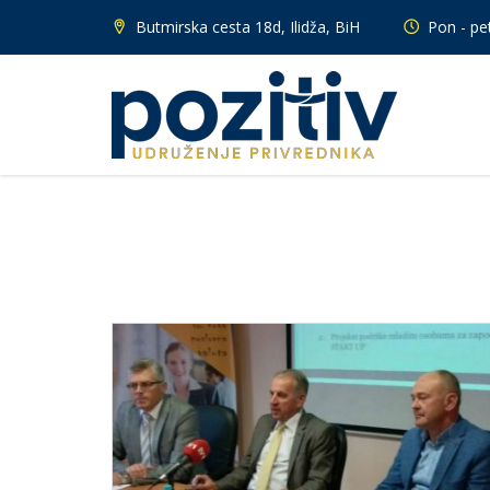
Butmirska cesta 18d, Ilidža, BiH
Pon - pet