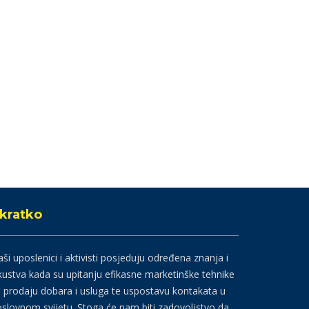
kratko
ši uposlenici i aktivisti posjeduju određena znanja i
kustva kada su upitanju efikasne marketinške tehnike
 prodaju dobara i usluga te uspostavu kontakata u
slovnom svijetu. Stoga će nam biti zadovoljstvo da