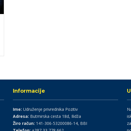
Informacije
U
Ime:
Udruženje privrednika Pozitiv
Na
Adresa:
Butmirska cesta 18d, Ilidža
is
Žiro račun:
141-306-53200086-14, BBI
za
Telefon:
+387 33 778 662
po