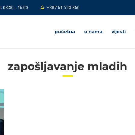
: 08:00 - 16:00
+387 61 520 860
početna
o nama
vijesti
zapošljavanje mladih