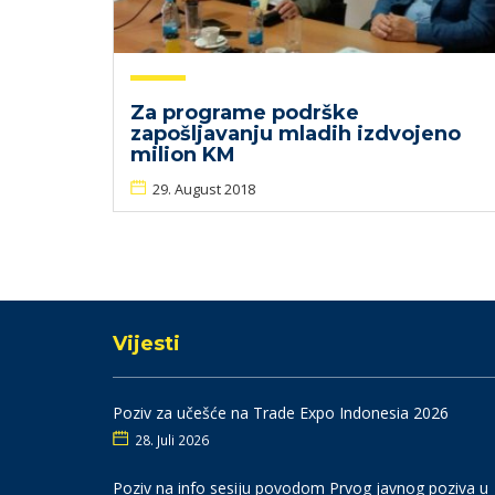
Za programe podrške
zapošljavanju mladih izdvojeno
milion KM
29. August 2018
Vijesti
Poziv za učešće na Trade Expo Indonesia 2026
28. Juli 2026
Poziv na info sesiju povodom Prvog javnog poziva u