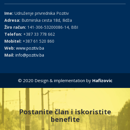
Ime:
Udruženje privrednika Pozitiv
Adresa:
Butmirska cesta 18d, Ilidža
Žiro račun:
141-306-53200086-14, BBI
Telefon:
+387 33 778 662
Mobitel:
+387 61 520 860
Web:
www.pozitiv.ba
Mail:
info@pozitiv.ba
© 2020 Design & implementation by
Hafizovic
Postanite član i iskoristite
benefite