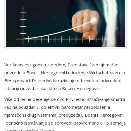
Već šesnaest godina zaredom, Predstavništvo njemačke
privrede u Bosni i Hercegovini i udruženje Wirtschaftsverein
BiH sprovodi Privredno istraživanje o trenutnoj privrednoj
situaciji i investicijskoj klimi u Bosni i Hercegovini.
Više od jedne decenije se ovo Privredno istraživanje smatra
kao najpouzdaniji, objektivni barometar raspoloženja
njemačkih i drugih (stranih) preduzeća u Bosni i Hercegovini.
Identično istraživanje se sprovodi istovremeno u 16 zemalja
Srednje i Istočne Evrope.