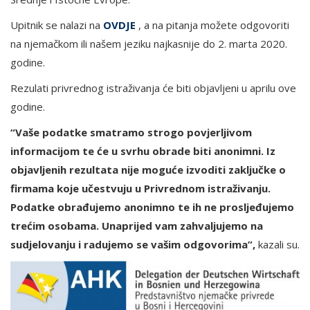
Upitnik se nalazi na
OVDJE
, a na pitanja možete odgovoriti
na njemačkom ili našem jeziku najkasnije do 2. marta 2020.
godine.
Rezulati privrednog istraživanja će biti objavljeni u aprilu ove
godine.
“Vaše podatke smatramo strogo povjerljivom
informacijom te će u svrhu obrade biti anonimni. Iz
objavljenih rezultata nije moguće izvoditi zaključke o
firmama koje učestvuju u Privrednom istraživanju.
Podatke obrađujemo anonimno te ih ne prosljeđujemo
trećim osobama. Unaprijed vam zahvaljujemo na
sudjelovanju i radujemo se vašim odgovorima”,
kazali su.