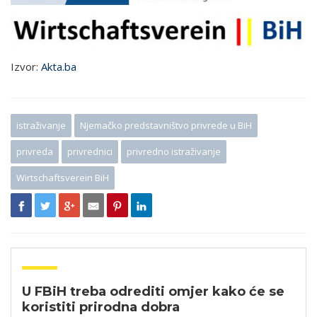
Izvor:
Akta.ba
istraživanje
Njemačko predstavništvo privrede u BiH
privreda
privrednici
privredno istraživanje
Wirtschaftsverein BiH
U FBiH treba odrediti omjer kako će se
koristiti prirodna dobra