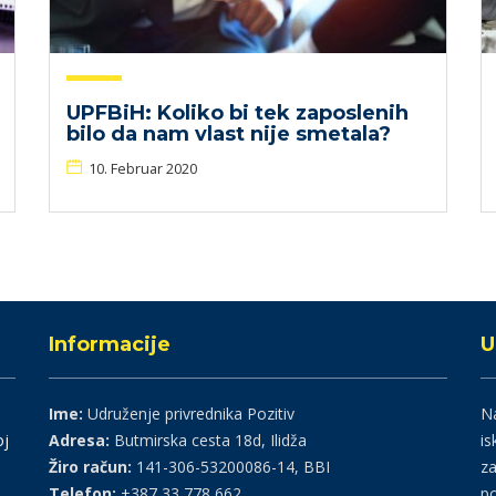
UPFBiH: Koliko bi tek zaposlenih
bilo da nam vlast nije smetala?
10. Februar 2020
Informacije
U
Ime:
Udruženje privrednika Pozitiv
Na
oj
Adresa:
Butmirska cesta 18d, Ilidža
is
Žiro račun:
141-306-53200086-14, BBI
za
Telefon:
+387 33 778 662
po