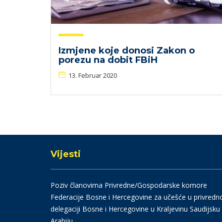
Izmjene koje donosi Zakon o
porezu na dobit FBiH
13. Februar 2020
Vijesti
Poziv članovima Privredne/Gospodarske komore
Federacije Bosne i Hercegovine za učešće u privredn
delegaciji Bosne i Hercegovine u Kraljevinu Saudijsku
Arabiju