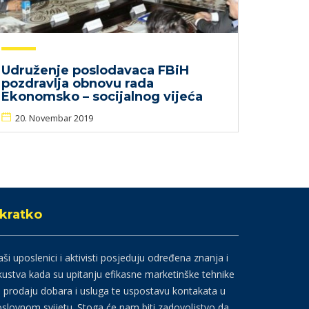
Udruženje poslodavaca FBiH
pozdravlja obnovu rada
Ekonomsko – socijalnog vijeća
20. Novembar 2019
kratko
ši uposlenici i aktivisti posjeduju određena znanja i
kustva kada su upitanju efikasne marketinške tehnike
 prodaju dobara i usluga te uspostavu kontakata u
slovnom svijetu. Stoga će nam biti zadovoljstvo da