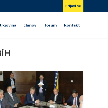
Prijavi se
trgovina
članovi
forum
kontakt
BiH