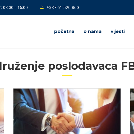
: 08:00 - 16:00
+387 61 520 860
početna
o nama
vijesti
ruženje poslodavaca F