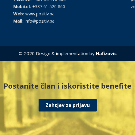
Mobitel:
+387 61 520 860
zn
Web:
www.pozitiv.ba
Mail:
info@pozitiv.ba
© 2020 Design & implementation by
Hafizovic
Postanite član i iskoristite benefite
Zahtjev za prijavu