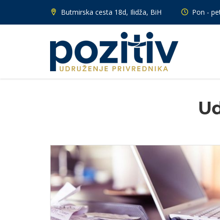
Butmirska cesta 18d, Ilidža, BiH
Pon - pet
Ud