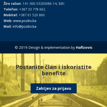
Žiro račun:
141-306-53200086-14, BBI
Telefon:
+387 33 778 662
Mobitel:
+387 61 520 860
Web:
www.pozitiv.ba
Mail:
info@pozitiv.ba
© 2019 Design & implementation by
Hafizovic
Postanite član i iskoristite
benefite
Zahtjev za prijavu