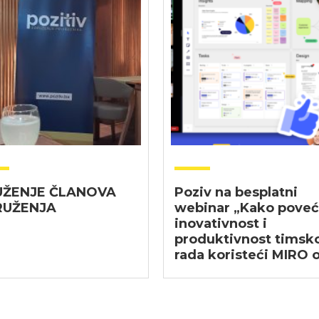
ŽENJE ČLANOVA
Poziv na besplatni
RUŽENJA
webinar „Kako poveć
inovativnost i
produktivnost timsk
rada koristeći MIRO o