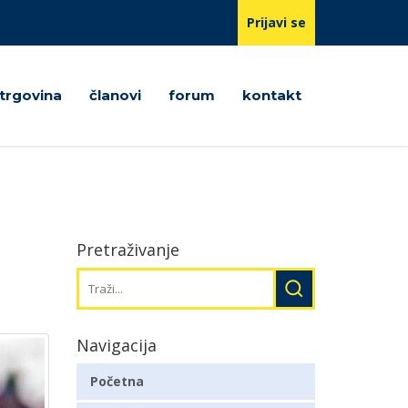
Prijavi se
trgovina
članovi
forum
kontakt
Pretraživanje
Navigacija
Početna