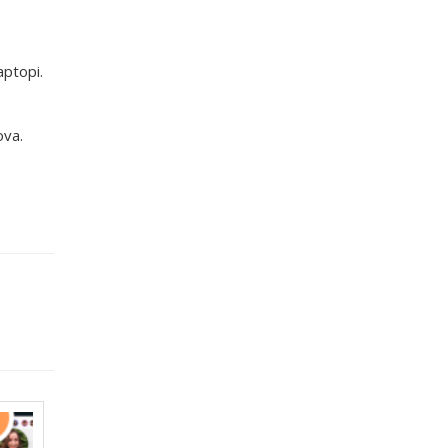
aptopi.
ova.