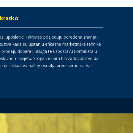
kratko
ši uposlenici i aktivisti posjeduju određena znanja i
kustva kada su upitanju efikasne marketinške tehnike
 prodaju dobara i usluga te uspostavu kontakata u
slovnom svijetu. Stoga će nam biti zadovoljstvo da
anje i iskustva našeg osoblja prenesemo na Vas.