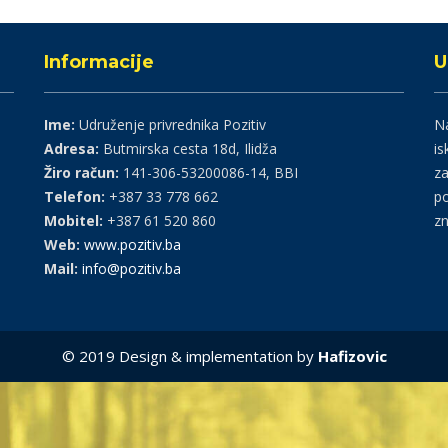
Informacije
U
Ime:
Udruženje privrednika Pozitiv
Na
Adresa:
Butmirska cesta 18d, Ilidža
is
Žiro račun:
141-306-53200086-14, BBI
za
Telefon:
+387 33 778 662
po
Mobitel:
+387 61 520 860
zn
Web:
www.pozitiv.ba
Mail:
info@pozitiv.ba
© 2019 Design & implementation by
Hafizovic