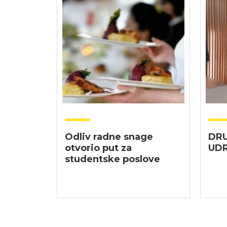
Odliv radne snage
DRU
otvorio put za
UD
studentske poslove