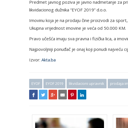
Predmet javnog poziva je javno nadmetanje za prik
likvidacionog dužnika “EYOF 2019” d.o.o.
Imovinu koja je na prodaju čine proizvodi za sport, 
Ukupna vrijednost imovine je veća od 50.000 KM.
Pravo učešća imaju sva pravna i fizička lica, a i
Najpovoljniji ponuđač je onaj koji ponudi najveću ci
Izvor:
Akta.ba
EYOF
EYOF 2019
likvidacioni upravnik
prodaja i