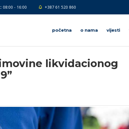
: 08:00 - 16:00
+387 61 520 860
početna
o nama
vijesti
imovine likvidacionog
19”