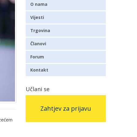
O nama
Vijesti
Trgovina
Članovi
Forum
Kontakt
Učlani se
Zahtjev za prijavu
uzećem