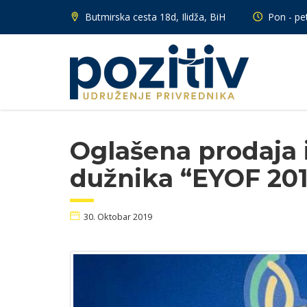
Butmirska cesta 18d, Ilidža, BiH
Pon - pet
Oglašena prodaja 
dužnika “EYOF 20
30. Oktobar 2019