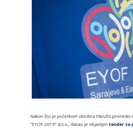
Nakon što je početkom oktobra Okružni privredni 
“EYOF 2019” d.o.o., danas je objavljen
tender za 