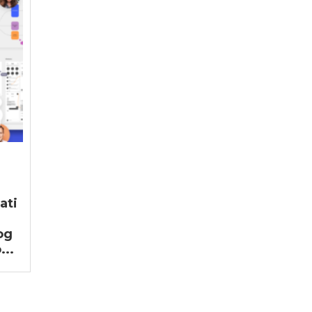
ati
og
...