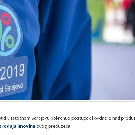
sud u Istočnom Sarajevu pokrenuo postupak likvidacije nad pred
prodaju imovine
ovog preduzeća.