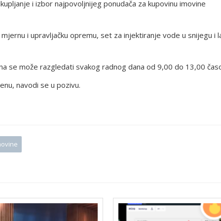
upljanje i izbor najpovoljnijeg ponudača za kupovinu imovine
mjernu i upravljačku opremu, set za injektiranje vode u snijegu i l
movina se može razgledati svakog radnog dana od 9,00 do 13,00 čas
jenu, navodi se u pozivu.
movine