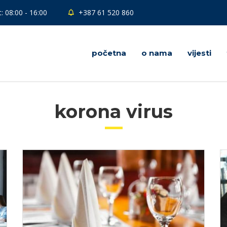
: 08:00 - 16:00
+387 61 520 860
početna
o nama
vijesti
korona virus