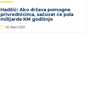
Hadžić: Ako država pomogne
privrednicima, sačuvat će pola
milijarde KM godišnje
30. Mart 2020