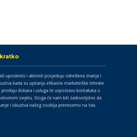
kratko
ši uposlenici i aktivisti posjeduju određena znanja i
kustva kada su upitanju efikasne marketinške tehnike
 prodaju dobara i usluga te uspostavu kontakata u
slovnom svijetu. Stoga će nam biti zadovoljstvo da
anje i iskustva našeg osoblja prenesemo na Vas.