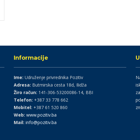
Informacije
U
Ime:
Udruženje privrednika Pozitiv
Na
Adresa:
Butmirska cesta 18d, Ilidža
is
Žiro račun:
141-306-53200086-14, BBI
za
Telefon:
+387 33 778 662
po
Mobitel:
+387 61 520 860
zn
Web:
www.pozitiv.ba
Mail:
info@pozitiv.ba