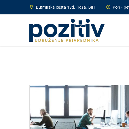
Butmirska cesta 18d, Ilidža, BiH
Pon - pet