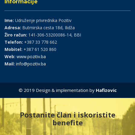
Informacije
Ime:
Udruženje privrednika Pozitiv
Adresa:
Butmirska cesta 18d, Ilidža
Žiro račun:
141-306-53200086-14, BBI
Telefon:
+387 33 778 662
Mobitel:
+387 61 520 860
Web:
www.pozitiv.ba
Mail:
info@pozitiv.ba
© 2019 Design & implementation by
Hafizovic
Postanite član i iskoristite
benefite