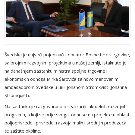
Švedska je najveći pojedinačni donator Bosne i Hercegovine,
sa brojnim razvojnim projektima u našoj zemlji, istaknuto je
na današnjem sastanku ministra spoljne trgovine i
ekonomskih odnosa Mirka Šarovića sa novoimenovanim
ambasadorom Švedske u BiH Johanom Stromkvist (Johanna
Stromquist).
Na sastanku je razgovarano o realizaciji aktuelnih razvojnih
programa, a koji se prije svega odnose na projekte u oblasti
poljoprivrede i privrede, razvoja malih i srednjih preduzeća
te zaštite okoline.