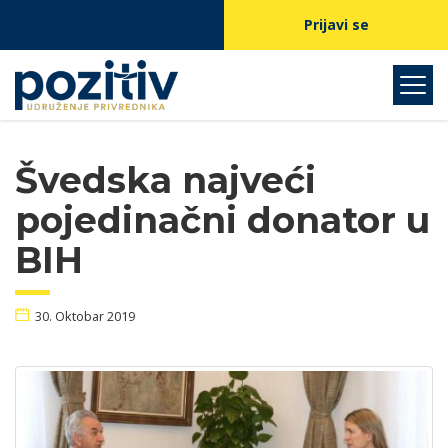
Prijavi se
Švedska najveći
pojedinačni donator u
BIH
30. Oktobar 2019