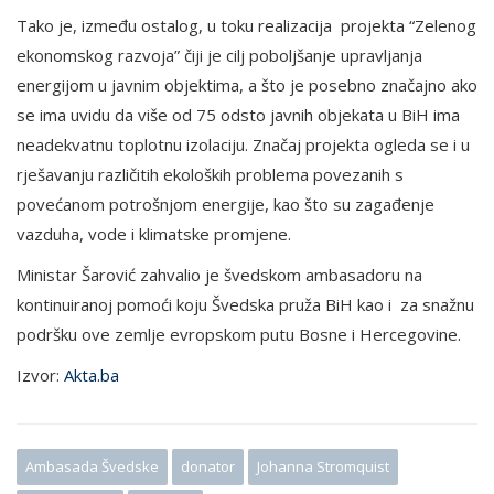
Tako je, između ostalog, u toku realizacija projekta “Zelenog
ekonomskog razvoja” čiji je cilj poboljšanje upravljanja
energijom u javnim objektima, a što je posebno značajno ako
se ima uvidu da više od 75 odsto javnih objekata u BiH ima
neadekvatnu toplotnu izolaciju. Značaj projekta ogleda se i u
rješavanju različitih ekoloških problema povezanih s
povećanom potrošnjom energije, kao što su zagađenje
vazduha, vode i klimatske promjene.
Ministar Šarović zahvalio je švedskom ambasadoru na
kontinuiranoj pomoći koju Švedska pruža BiH kao i za snažnu
podršku ove zemlje evropskom putu Bosne i Hercegovine.
Izvor:
Akta.ba
Ambasada Švedske
donator
Johanna Stromquist