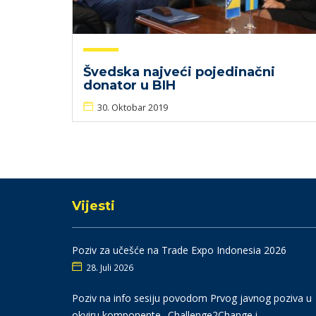
Švedska najveći pojedinačni
donator u BIH
30. Oktobar 2019
Vijesti
Poziv za učešće na Trade Expo Indonesia 2026
28. Juli 2026
Poziv na info sesiju povodom Prvog javnog poziva u
okviru komponente „Challenge2Change i