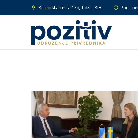
Butmirska cesta 18d, Ilidža, BiH
Pon - pet