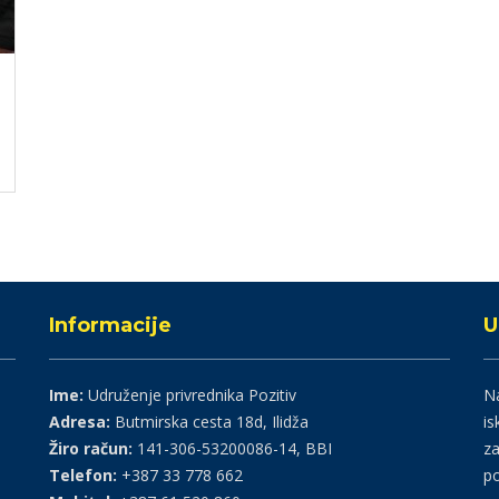
Informacije
U
Ime:
Udruženje privrednika Pozitiv
Na
Adresa:
Butmirska cesta 18d, Ilidža
is
Žiro račun:
141-306-53200086-14, BBI
za
Telefon:
+387 33 778 662
po