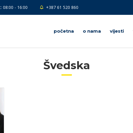
: 08:00 - 16:00
+387 61 520 860
početna
o nama
vijesti
Švedska