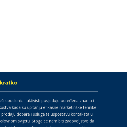
kratko
ši uposlenici i aktivisti posjeduju određena znanja i
kustva kada su upitanju efikasne marketinške tehnike
 prodaju dobara i usluga te uspostavu kontakata u
slovnom svijetu. Stoga će nam biti zadovoljstvo da