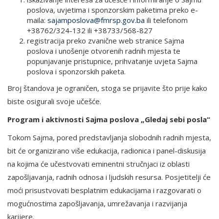
poslova, uvjetima i sponzorskim paketima preko e-
maila:
sajamposlova@fmrsp.gov.ba
ili telefonom
+38762/324-132 ili +38733/568-827
registracija preko zvanične web stranice Sajma
poslova i unošenje otvorenih radnih mjesta te
popunjavanje pristupnice, prihvatanje uvjeta Sajma
poslova i sponzorskih paketa.
Broj štandova je ograničen, stoga se prijavite što prije kako
biste osigurali svoje učešće.
Program i aktivnosti Sajma poslova „Gledaj sebi posla“
Tokom Sajma, pored predstavljanja slobodnih radnih mjesta,
bit će organizirano više edukacija, radionica i panel-diskusija
na kojima će učestvovati eminentni stručnjaci iz oblasti
zapošljavanja, radnih odnosa i ljudskih resursa. Posjetitelji će
moći prisustvovati besplatnim edukacijama i razgovarati o
mogućnostima zapošljavanja, umrežavanja i razvijanja
karijere.