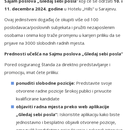
Sajam poslova „Gledaj sebi posla
“ koji će se održati
10. i
11. decembra 2024. godine
u Hotelu „Hills“ u Sarajevu.
Ovaj jedinstveni događaj će okupiti više od 100
poslodavaca/poslovnih subjekata i pružiti nezaposlenim
osobama i onima koji traže promjenu u karijeri priliku da se
prijave na 3000 slobodnih radnih mjesta.
Prednosti učešća na Sajmu poslova „Gledaj sebi posla“
Pored osiguranog štanda za direktno predstavljanje i
promociju, imat ćete priliku:
ponuditi slobodne pozicije:
Predstavite svoje
otvorene radne pozicije širokoj publici i privucite
kvalificirane kandidate
objaviti radna mjesta preko web aplikacije
„Gledaj sebi posla“:
Iskoristite aplikaciju kako biste
jednostavno i besplatno objavili otvorene pozicije,