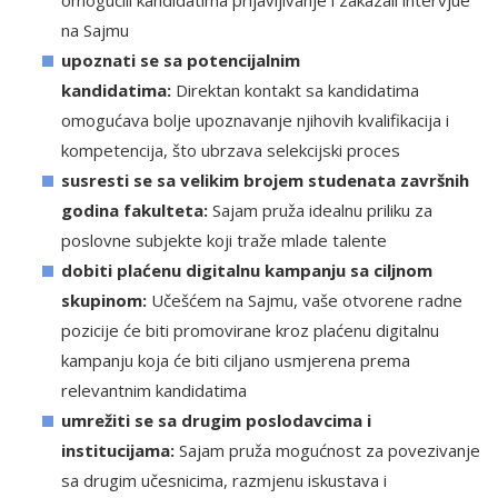
omogućili kandidatima prijavljivanje i zakazali intervjue
na Sajmu
upoznati se sa potencijalnim
kandidatima:
Direktan kontakt sa kandidatima
omogućava bolje upoznavanje njihovih kvalifikacija i
kompetencija, što ubrzava selekcijski proces
susresti se sa velikim brojem studenata završnih
godina fakulteta:
Sajam pruža idealnu priliku za
poslovne subjekte koji traže mlade talente
dobiti plaćenu digitalnu kampanju sa ciljnom
skupinom:
Učešćem na Sajmu, vaše otvorene radne
pozicije će biti promovirane kroz plaćenu digitalnu
kampanju koja će biti ciljano usmjerena prema
relevantnim kandidatima
umrežiti se sa drugim poslodavcima i
institucijama:
Sajam pruža mogućnost za povezivanje
sa drugim učesnicima, razmjenu iskustava i