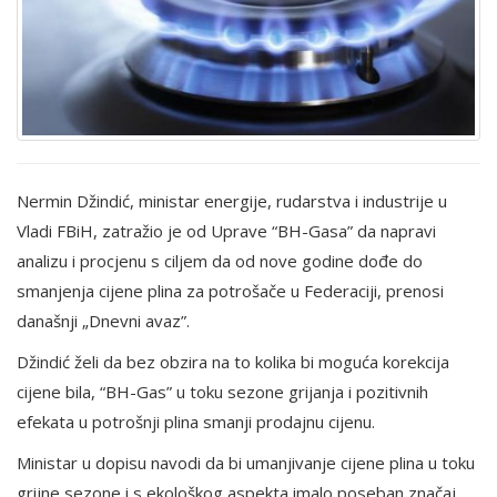
Nermin Džindić, ministar energije, rudarstva i industrije u
Vladi FBiH, zatražio je od Uprave “BH-Gasa” da napravi
analizu i procjenu s ciljem da od nove godine dođe do
smanjenja cijene plina za potrošače u Federaciji, prenosi
današnji „Dnevni avaz”.
Džindić želi da bez obzira na to kolika bi moguća korekcija
cijene bila, “BH-Gas” u toku sezone grijanja i pozitivnih
efekata u potrošnji plina smanji prodajnu cijenu.
Ministar u dopisu navodi da bi umanjivanje cijene plina u toku
grijne sezone i s ekološkog aspekta imalo poseban značaj.