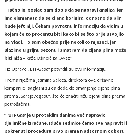
“Tačno je, poslao sam dopis da se napravi analiza, jer
ima elemenata da se cijena korigira, odnosno da plin
bude jeftiniji. Čekam povratnu informaciju da vidim u
kojem će to procentu biti kako bi se što prije usvojilo
na Vladi. To sam obećao prije nekoliko mjeseci, jer
ulazimo u grijnu sezonu i smatram da cijena plina može
biti niža –
kaže Džindić za „Avaz”.
I iz Uprave „BH-Gasa” potvrdili su ovu informaciju.
Prema riječima Jasmina Salkića, direktora ove državne
kompanije, saglasni su da dođe do smanjenja cijene plina
prema „Sarajevogasu”, što će značiti nižu cijenu plina prema
potrošačima.
” ‘BH-Gas’ je u proteklim danima već napravio
djelimične izračune. Iduće sedmice ćemo sve napraviti i
pokrenuti proceduru prvo prema Nadzornom odboru