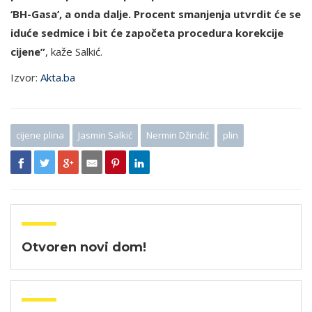
‘BH-Gasa’, a onda dalje. Procent smanjenja utvrdit će se
iduće sedmice i bit će započeta procedura korekcije
cijene”
, kaže Salkić.
Izvor:
Akta.ba
cijene plina
Jasmin Salkić
Nermin Džindić
plin
Otvoren novi dom!