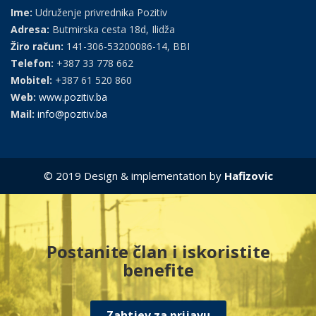
Ime:
Udruženje privrednika Pozitiv
Adresa:
Butmirska cesta 18d, Ilidža
Žiro račun:
141-306-53200086-14, BBI
Telefon:
+387 33 778 662
Mobitel:
+387 61 520 860
Web:
www.pozitiv.ba
Mail:
info@pozitiv.ba
© 2019 Design & implementation by
Hafizovic
Postanite član i iskoristite
benefite
Zahtjev za prijavu