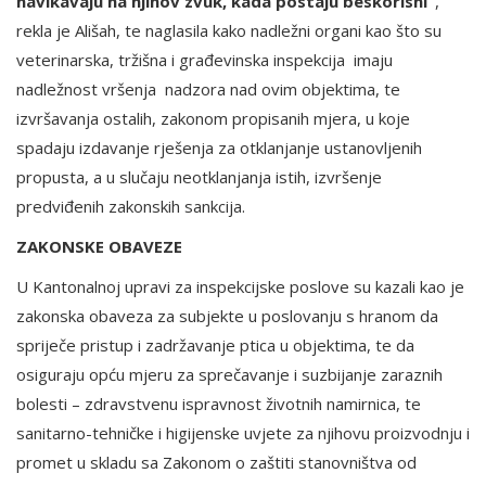
navikavaju na njihov zvuk, kada postaju beskorisni”
,
rekla je Ališah, te naglasila kako nadležni organi kao što su
veterinarska, tržišna i građevinska inspekcija imaju
nadležnost vršenja nadzora nad ovim objektima, te
izvršavanja ostalih, zakonom propisanih mjera, u koje
spadaju izdavanje rješenja za otklanjanje ustanovljenih
propusta, a u slučaju neotklanjanja istih, izvršenje
predviđenih zakonskih sankcija.
ZAKONSKE OBAVEZE
U Kantonalnoj upravi za inspekcijske poslove su kazali kao je
zakonska obaveza za subjekte u poslovanju s hranom da
spriječe pristup i zadržavanje ptica u objektima, te da
osiguraju opću mjeru za sprečavanje i suzbijanje zaraznih
bolesti – zdravstvenu ispravnost životnih namirnica, te
sanitarno-tehničke i higijenske uvjete za njihovu proizvodnju i
promet u skladu sa Zakonom o zaštiti stanovništva od