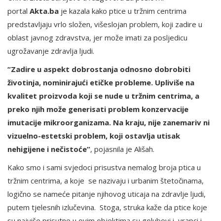
portal
Akta.ba
je kazala kako ptice u tržnim centrima
predstavljaju vrlo složen, višeslojan problem, koji zadire u
oblast javnog zdravstva, jer može imati za posljedicu
ugrožavanje zdravlja ljudi.
“Zadire u aspekt dobrostanja odnosno dobrobiti
životinja, nominirajući etičke probleme. Upliviše na
kvalitet proizvoda koji se nude u tržnim centrima, a
preko njih može generisati problem konzervacije
imutacije mikroorganizama. Na kraju, nije zanemariv ni
vizuelno-estetski problem, koji ostavlja utisak
nehigijene i nečistoće”
, pojasnila je Ališah.
Kako smo i sami svjedoci prisustva nemalog broja ptica u
tržnim centrima, a koje se nazivaju i urbanim štetočinama,
logično se nameće pitanje njihovog uticaja na zdravlje ljudi,
putem tjelesnih izlučevina. Stoga, struka kaže da ptice koje
su najviše prisutne u ovim objektima su golubovi i vrapci i