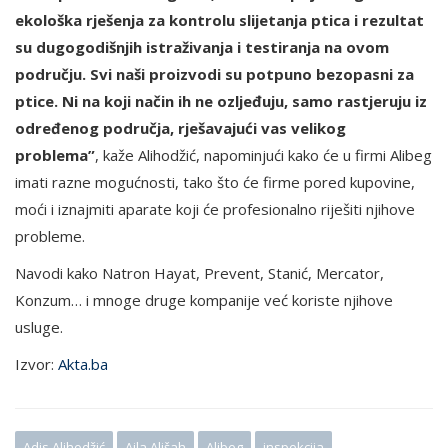
ekološka rješenja za kontrolu slijetanja ptica i rezultat
su dugogodišnjih istraživanja i testiranja na ovom
području. Svi naši proizvodi su potpuno bezopasni za
ptice. Ni na koji način ih ne ozljeđuju, samo rastjeruju iz
određenog područja, rješavajući vas velikog
problema”
, kaže Alihodžić, napominjući kako će u firmi Alibeg
imati razne mogućnosti, tako što će firme pored kupovine,
moći i iznajmiti aparate koji će profesionalno riješiti njihove
probleme.
Navodi kako Natron Hayat, Prevent, Stanić, Mercator,
Konzum… i mnoge druge kompanije već koriste njihove
usluge.
Izvor:
Akta.ba
Adis Alihodžić
Ajla Ališah
Alibeg
inspekcija