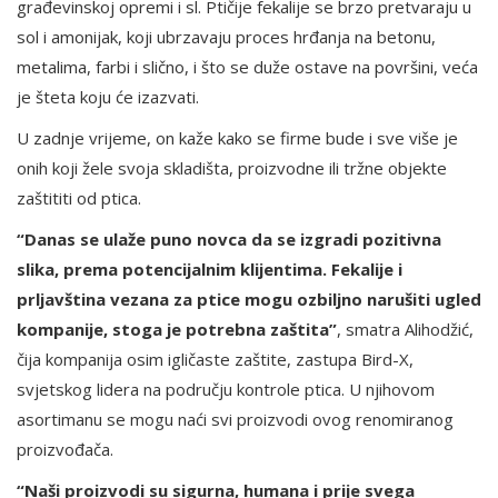
građevinskoj opremi i sl. Ptičije fekalije se brzo pretvaraju u
sol i amonijak, koji ubrzavaju proces hrđanja na betonu,
metalima, farbi i slično, i što se duže ostave na površini, veća
je šteta koju će izazvati.
U zadnje vrijeme, on kaže kako se firme bude i sve više je
onih koji žele svoja skladišta, proizvodne ili tržne objekte
zaštititi od ptica.
“Danas se ulaže puno novca da se izgradi pozitivna
slika, prema potencijalnim klijentima. Fekalije i
prljavština vezana za ptice mogu ozbiljno narušiti ugled
kompanije, stoga je potrebna zaštita”
, smatra Alihodžić,
čija kompanija osim igličaste zaštite, zastupa Bird-X,
svjetskog lidera na području kontrole ptica. U njihovom
asortimanu se mogu naći svi proizvodi ovog renomiranog
proizvođača.
“Naši proizvodi su sigurna, humana i prije svega