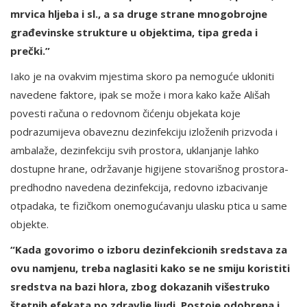
mrvica hljeba i sl., a sa druge strane mnogobrojne
građevinske strukture u objektima, tipa greda i
prečki.”
Iako je na ovakvim mjestima skoro pa nemoguće ukloniti
navedene faktore, ipak se može i mora kako kaže Ališah
povesti računa o redovnom čićenju objekata koje
podrazumijeva obaveznu dezinfekciju izloženih prizvoda i
ambalaže, dezinfekciju svih prostora, uklanjanje lahko
dostupne hrane, održavanje higijene stovarišnog prostora-
predhodno navedena dezinfekcija, redovno izbacivanje
otpadaka, te fizičkom onemogućavanju ulasku ptica u same
objekte.
“Kada govorimo o izboru dezinfekcionih sredstava za
ovu namjenu, treba naglasiti kako se ne smiju koristiti
sredstva na bazi hlora, zbog dokazanih višestruko
štetnih efekata po zdravlje ljudi. Postoje odobrena i