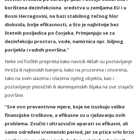
korištena dezinfekciona sredstva u zemljama EU i u
Bosni Hercegovini, na bazi stabilnog tečnog hlor
dioksida, bolje efikasnosti, a što je najbitnije bez
štetnih posljedica po čovjeka. Primjenjuju se za
dezinfekciju prostora, vode, namirnica npr. biljnog
porijekla i radnih površina.”
Neke od fizičkih prepreka kako navodi Ališah su postavljanje
mreža ili najlonskih barijera, kako na prozorima i otvorima,
tako na svim ulazima i izlazima cijelog objekta, kao i
postavljanje plastičnih ili aluminijumskih šiljaka na sve stajače
površine.
“Sve ovo preventivne mjere, koje ne izuskuju velike
finansijske troškove, a efikasne su u rješavanju ovih
problema. Zvučni i ultrazvučni aparati su efikasni, ali
samo određeni vremenski period, jer se ptice vrlo brzo