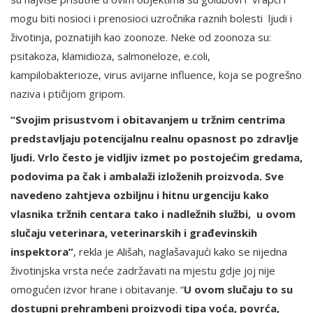
mogu biti nosioci i prenosioci uzročnika raznih bolesti ljudi i
životinja, poznatijih kao zoonoze. Neke od zoonoza su:
psitakoza, klamidioza, salmoneloze, e.coli,
kampilobakterioze, virus avijarne influence, koja se pogrešno
naziva i ptičijom gripom.
“Svojim prisustvom i obitavanjem u tržnim centrima
predstavljaju potencijalnu realnu opasnost po zdravlje
ljudi. Vrlo često je vidljiv izmet po postojećim gredama,
podovima pa čak i ambalaži izloženih proizvoda. Sve
navedeno zahtjeva ozbiljnu i hitnu urgenciju kako
vlasnika tržnih centara tako i nadležnih službi, u ovom
slučaju veterinara,
veterinarskih i građevinskih
inspektora”
, rekla je Ališah, naglašavajući kako se nijedna
životinjska vrsta neće zadržavati na mjestu gdje joj nije
omogućen izvor hrane i obitavanje. “
U ovom slučaju to su
dostupni prehrambeni proizvodi tipa voća, povrća,