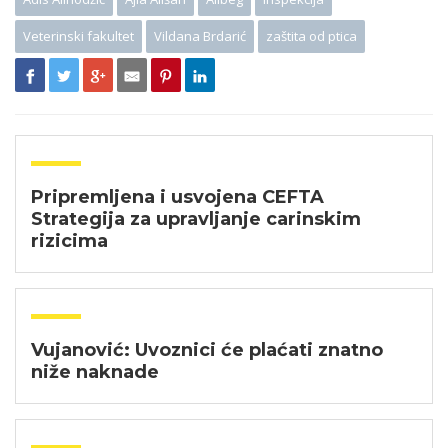
Veterinski fakultet
Vildana Brdarić
zaštita od ptica
Pripremljena i usvojena CEFTA
Strategija za upravljanje carinskim
rizicima
Vujanović: Uvoznici će plaćati znatno
niže naknade