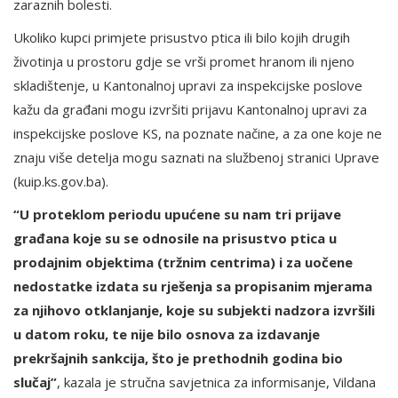
zaraznih bolesti.
Ukoliko kupci primjete prisustvo ptica ili bilo kojih drugih
životinja u prostoru gdje se vrši promet hranom ili njeno
skladištenje, u Kantonalnoj upravi za inspekcijske poslove
kažu da građani mogu izvršiti prijavu Kantonalnoj upravi za
inspekcijske poslove KS, na poznate načine, a za one koje ne
znaju više detelja mogu saznati na službenoj stranici Uprave
(kuip.ks.gov.ba).
“U proteklom periodu upućene su nam tri prijave
građana koje su se odnosile na prisustvo ptica u
prodajnim objektima (tržnim centrima) i za uočene
nedostatke izdata su rješenja sa propisanim mjerama
za njihovo otklanjanje, koje su subjekti nadzora izvršili
u datom roku, te nije bilo osnova za izdavanje
prekršajnih sankcija, što je prethodnih godina bio
slučaj”
, kazala je stručna savjetnica za informisanje, Vildana