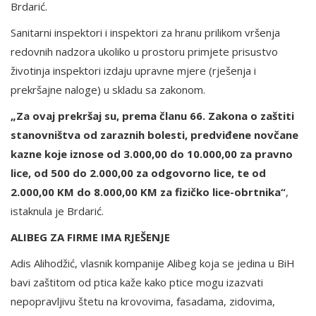
Brdarić.
Sanitarni inspektori i inspektori za hranu prilikom vršenja
redovnih nadzora ukoliko u prostoru primjete prisustvo
životinja inspektori izdaju upravne mjere (rješenja i
prekršajne naloge) u skladu sa zakonom.
„Za ovaj prekršaj su, prema članu 66. Zakona o zaštiti
stanovništva od zaraznih bolesti, predviđene novčane
kazne koje iznose od 3.000,00 do 10.000,00 za pravno
lice, od 500 do 2.000,00 za odgovorno lice, te od
2.000,00 KM do 8.000,00 KM za fizičko lice-obrtnika“
,
istaknula je Brdarić.
ALIBEG ZA FIRME IMA RJEŠENJE
Adis Alihodžić, vlasnik kompanije Alibeg koja se jedina u BiH
bavi zaštitom od ptica kaže kako ptice mogu izazvati
nepopravljivu štetu na krovovima, fasadama, zidovima,