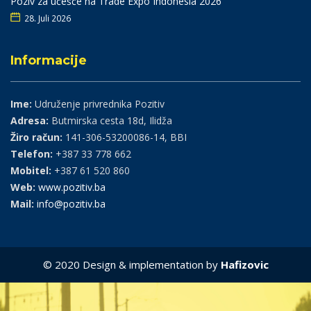
Poziv za učešće na Trade Expo Indonesia 2026
28. Juli 2026
Informacije
Ime:
Udruženje privrednika Pozitiv
Adresa:
Butmirska cesta 18d, Ilidža
Žiro račun:
141-306-53200086-14, BBI
Telefon:
+387 33 778 662
Mobitel:
+387 61 520 860
Web:
www.pozitiv.ba
Mail:
info@pozitiv.ba
© 2020 Design & implementation by
Hafizovic