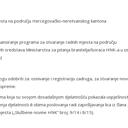
jesta na području Hercegovačko-neretvanskog kantona
nansiranje programa za otvaranje radnih mjesta na području
h sredstava Ministarstva za pitanja branitelja/boraca HNK-a u i
)
u odobriti za: osnivanje i registraciju zadruga, za stvaranje no
i opreme.
cima koja su svojom dosadašnjom djelatnošću pokazala uspješnost
nja djelatnosti ili obima poslovanja radi zapošljavanja lica iz člana 
mjesta („Službene novine HNK” broj: 9/14 i 8/15).