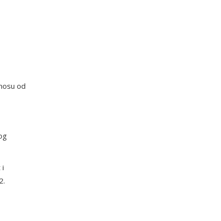
znosu od
vog
 i
2.