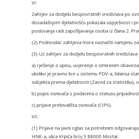
VI.
Zahtjev za dodjelu bespovratnih sredstava po ovo
dosadašnjom djelatnošću pokazala uspješnost i profi
poslovanja radi zapošljavanja osoba iz člana 2. Pra
(2) Podnosilac zahtjeva mora naznačiti namjenu za
(3) Uz zahtjev za dodjelu bespovratnih sredstava p
a) rješenje o upisu, uvjerenje o izmirenim obave
ukoliko je pravno lice u sistemu PDV-a, bilansa sta
subjekta prema djelatnosti (Zavod za statistiku), o
b) popis osnivača s podacima o statusu pripadnosti
c) prijave prebivališta osnivača (CIPS).
VII.
(1) Prijave na Javni oglas sa potrebnim odgovaraj
HNK-a, ulica Krpića broj 3 88000 Mostar.