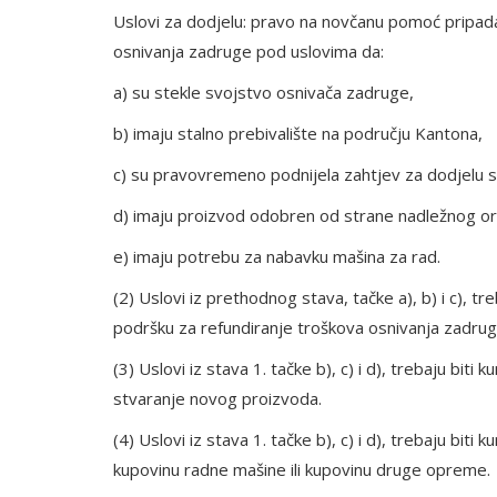
Uslovi za dodjelu: pravo na novčanu pomoć pripadaj
osnivanja zadruge pod uslovima da:
a) su stekle svojstvo osnivača zadruge,
b) imaju stalno prebivalište na području Kantona,
c) su pravovremeno podnijela zahtjev za dodjelu 
d) imaju proizvod odobren od strane nadležnog o
e) imaju potrebu za nabavku mašina za rad.
(2) Uslovi iz prethodnog stava, tačke a), b) i c), t
podršku za refundiranje troškova osnivanja zadrug
(3) Uslovi iz stava 1. tačke b), c) i d), trebaju bi
stvaranje novog proizvoda.
(4) Uslovi iz stava 1. tačke b), c) i d), trebaju bi
kupovinu radne mašine ili kupovinu druge opreme.