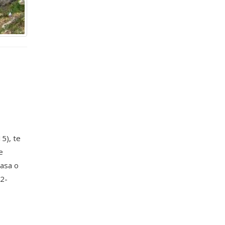
5), te
e
lasa o
02-