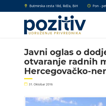
Butmirska cesta 18d, Ilidža, BiH
Pon - pet
Javni oglas o dodj
otvaranje radnih 
Hercegovačko-ner
31. Oktobar 2016