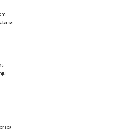
jom
i obima
ma
nju
boraca