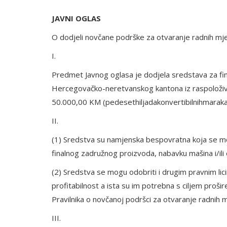
JAVNI OGLAS
O dodjeli novčane podrške za otvaranje radnih m
I.
Predmet Javnog oglasa je dodjela sredstava za fi
Hercegovačko-neretvanskog kantona iz raspoloživi
50.000,00 KM (pedesethiljadakonvertibilnihmaraka
II.
(1) Sredstva su namjenska bespovratna koja se mog
finalnog zadružnog proizvoda, nabavku mašina i/il
(2) Sredstva se mogu odobriti i drugim pravnim li
profitabilnost a ista su im potrebna s ciljem prošire
Pravilnika o novčanoj podršci za otvaranje radnih 
III.