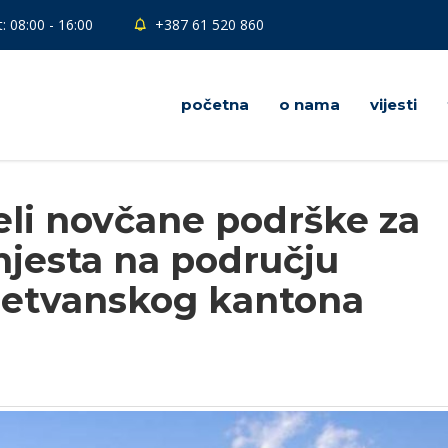
: 08:00 - 16:00
+387 61 520 860
početna
o nama
vijesti
eli novčane podrške za
mjesta na području
etvanskog kantona