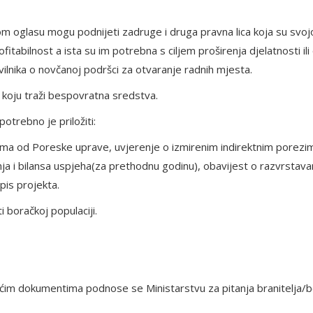
m oglasu mogu podnijeti zadruge i druga pravna lica koja su svo
tabilnost a ista su im potrebna s ciljem proširenja djelatnosti il
vilnika o novčanoj podršci za otvaranje radnih mjesta.
 koju traži bespovratna sredstva.
otrebno je priložiti:
zama od Poreske uprave, uvjerenje o izmirenim indirektnim porezi
nja i bilansa uspjeha(za prethodnu godinu), obavijest o razvrstava
pis projekta.
 boračkoj populaciji.
ućim dokumentima podnose se Ministarstvu za pitanja branitelja/