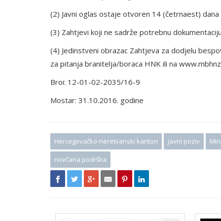
(2) Javni oglas ostaje otvoren 14 (četrnaest) dana 
(3) Zahtjevi koji ne sadrže potrebnu dokumentaciju
(4) Jedinstveni obrazac Zahtjeva za dodjelu bespo
za pitanja branitelja/boraca HNK ili na www.mbhnz
Broi: 12-01-02-2035/16-9
Mostar: 31.10.2016. godine
Hercegovačko-neretvanski kanton
javni poziv
Min
novčana podrška