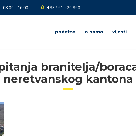
: 08:00 - 16:00
+387 61 520 860
početna
o nama
vijesti
 pitanja branitelja/bora
neretvanskog kantona