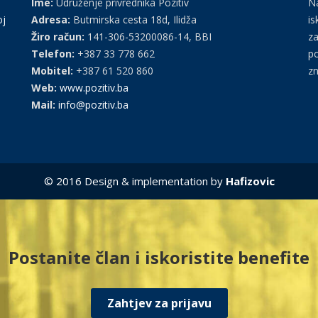
Ime:
Udruženje privrednika Pozitiv
Na
oj
Adresa:
Butmirska cesta 18d, Ilidža
is
Žiro račun:
141-306-53200086-14, BBI
za
Telefon:
+387 33 778 662
po
Mobitel:
+387 61 520 860
zn
Web:
www.pozitiv.ba
Mail:
info@pozitiv.ba
© 2016 Design & implementation by
Hafizovic
Postanite član i iskoristite benefite
Zahtjev za prijavu