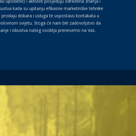
ši uposlenici i aktivisti posjeduju određena znanja i
kustva kada su upitanju efikasne marketinške tehnike
 prodaju dobara i usluga te uspostavu kontakata u
slovnom svijetu. Stoga će nam biti zadovoljstvo da
anje i iskustva našeg osoblja prenesemo na Vas.