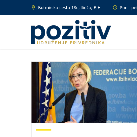
Butmirska cesta 18d, Ilidža, BiH
Pon - pet