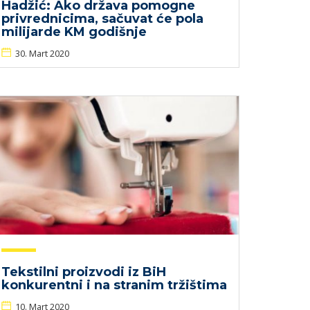
Hadžić: Ako država pomogne
privrednicima, sačuvat će pola
milijarde KM godišnje
30. Mart 2020
Tekstilni proizvodi iz BiH
konkurentni i na stranim tržištima
10. Mart 2020