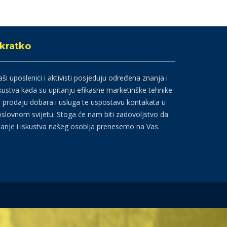
kratko
ši uposlenici i aktivisti posjeduju određena znanja i
kustva kada su upitanju efikasne marketinške tehnike
 prodaju dobara i usluga te uspostavu kontakata u
slovnom svijetu. Stoga će nam biti zadovoljstvo da
anje i iskustva našeg osoblja prenesemo na Vas.