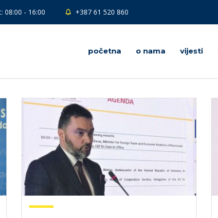
: 08:00 - 16:00
+387 61 520 860
početna
o nama
vijesti