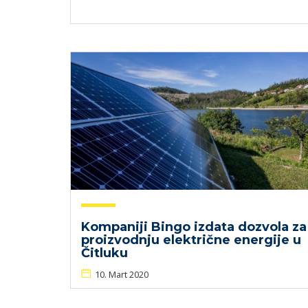
Kompaniji Bingo izdata dozvola za
proizvodnju električne energije u
Čitluku
10. Mart 2020