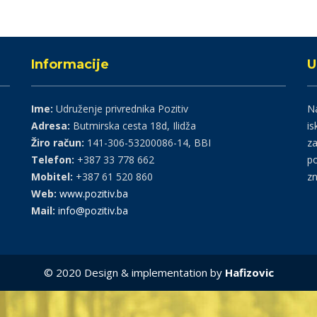
Informacije
U
Ime:
Udruženje privrednika Pozitiv
Na
Adresa:
Butmirska cesta 18d, Ilidža
is
Žiro račun:
141-306-53200086-14, BBI
za
Telefon:
+387 33 778 662
po
Mobitel:
+387 61 520 860
zn
Web:
www.pozitiv.ba
Mail:
info@pozitiv.ba
© 2020 Design & implementation by
Hafizovic