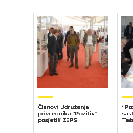
Članovi Udruženja
“Po
privrednika “Pozitiv“
sas
posjetili ZEPS
Teš