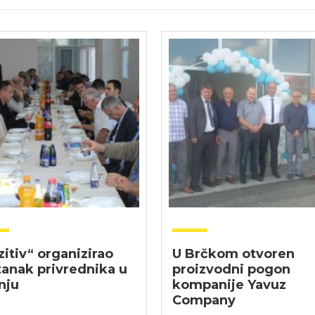
zitiv“ organizirao
U Brčkom otvoren
tanak privrednika u
proizvodni pogon
nju
kompanije Yavuz
Company