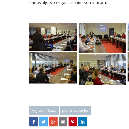
zadovoljstvo organiziranim seminarom.
Hajrudin Buza
javne nabavke