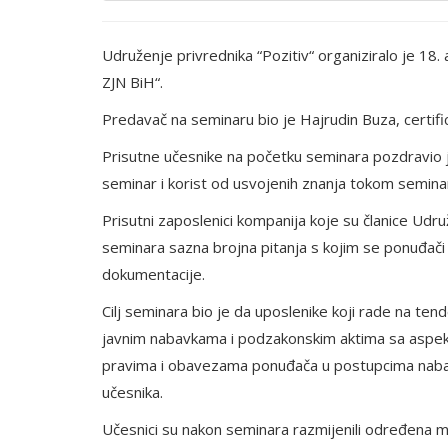
Udruženje privrednika “Pozitiv“ organiziralo je 1
ZJN BiH“.
Predavač na seminaru bio je Hajrudin Buza, certif
Prisutne učesnike na početku seminara pozdravio j
seminar i korist od usvojenih znanja tokom semina
Prisutni zaposlenici kompanija koje su članice Udruž
seminara sazna brojna pitanja s kojim se ponuđači 
dokumentacije.
Cilj seminara bio je da uposlenike koji rade na 
javnim nabavkama i podzakonskim aktima sa aspe
pravima i obavezama ponuđača u postupcima nabav
učesnika.
Učesnici su nakon seminara razmijenili određena m