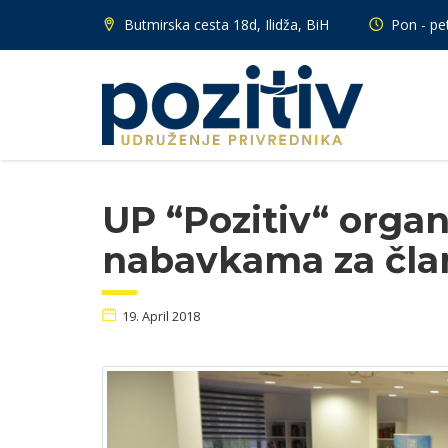
Butmirska cesta 18d, Ilidža, BiH
Pon - pet
UP “Pozitiv“ organ
nabavkama za član
19. April 2018