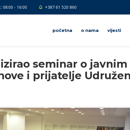
: 08:00 - 16:00
+387 61 520 860
početna
o nama
vijesti
izirao seminar o javnim
ove i prijatelje Udružen