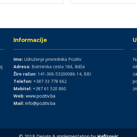
Informacije
U
Ime:
Udruženje privrednika Pozitiv
Na
oj
Adresa:
Butmirska cesta 18d, Ilidža
is
Žiro račun:
141-306-53200086-14, BBI
za
Telefon:
+387 33 778 662
po
Mobitel:
+387 61 520 860
zn
Web:
www.pozitiv.ba
Mail:
info@pozitiv.ba
© 2018 Design & implementation by
Hafizovic