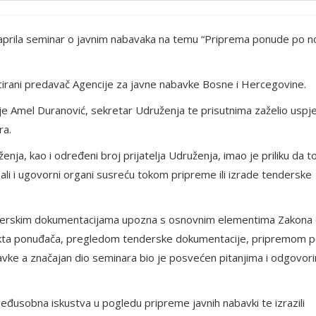
8. aprila seminar o javnim nabavaka na temu “Priprema ponude po 
icirani predavač Agencije za javne nabavke Bosne i Hercegovine.
e Amel Duranović, sekretar Udruženja te prisutnima zaželio uspj
ra.
enja, kao i određeni broj prijatelja Udruženja, imao je priliku da 
ali i ugovorni organi susreću tokom pripreme ili izrade tenderske
tenderskim dokumentacijama upozna s osnovnim elementima Zakona
kta ponuđača, pregledom tenderske dokumentacije, pripremom 
ke a značajan dio seminara bio je posvećen pitanjima i odgovor
eđusobna iskustva u pogledu pripreme javnih nabavki te izrazili