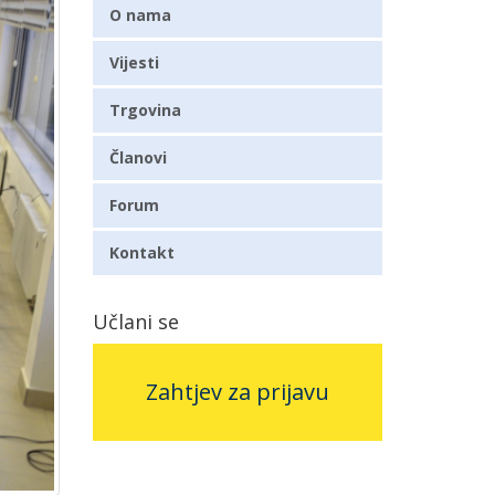
O nama
Vijesti
Trgovina
Članovi
Forum
Kontakt
Učlani se
Zahtjev za prijavu