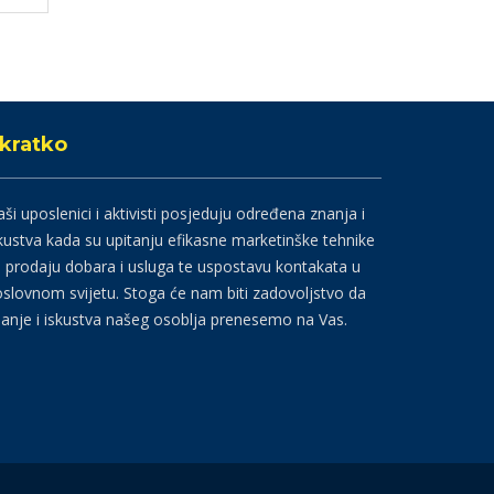
kratko
ši uposlenici i aktivisti posjeduju određena znanja i
kustva kada su upitanju efikasne marketinške tehnike
 prodaju dobara i usluga te uspostavu kontakata u
slovnom svijetu. Stoga će nam biti zadovoljstvo da
anje i iskustva našeg osoblja prenesemo na Vas.