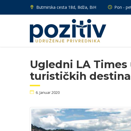
Butmirska cesta 18d, Ilidža, BiH
Pon - pet
Ugledni LA Times 
turističkih destina
6. Januar 2020