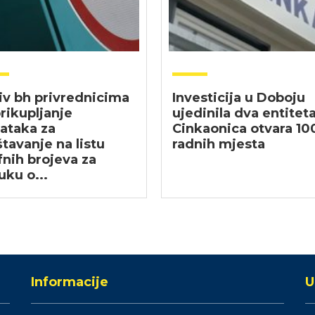
iv bh privrednicima
Investicija u Doboju
rikupljanje
ujedinila dva entiteta
ataka za
Cinkaonica otvara 10
tavanje na listu
radnih mjesta
fnih brojeva za
uku o...
Informacije
U