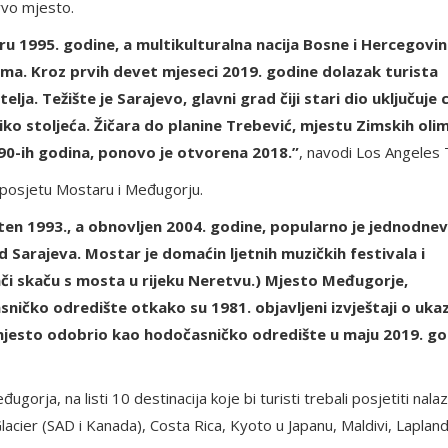
rvo mjesto.
ru 1995. godine, a multikulturalna nacija Bosne i Hercegovi
ma. Kroz prvih devet mjeseci 2019. godine dolazak turista
lja. Težište je Sarajevo, glavni grad čiji stari dio uključuje 
iko stoljeća. Žičara do planine Trebević, mjestu Zimskih olim
90-ih godina, ponovo je otvorena 2018.”
, navodi Los Angeles 
 posjetu Mostaru i Međugorju.
šten 1993., a obnovljen 2004. godine, popularno je jednodne
Sarajeva. Mostar je domaćin ljetnih muzičkih festivala i
či skaču s mosta u rijeku Neretvu.) Mjesto Međugorje,
ičko odredište otkako su 1981. objavljeni izvještaji o uka
 mjesto odobrio kao hodočasničko odredište u maju 2019. go
rja, na listi 10 destinacija koje bi turisti trebali posjetiti nala
cier (SAD i Kanada), Costa Rica, Kyoto u Japanu, Maldivi, Lapland