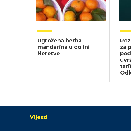
Ugrožena berba
Poz
mandarina u dolini
za p
Neretve
pod
uvrš
tari
Odl
Vijesti