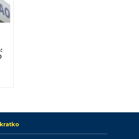
:
0
kratko