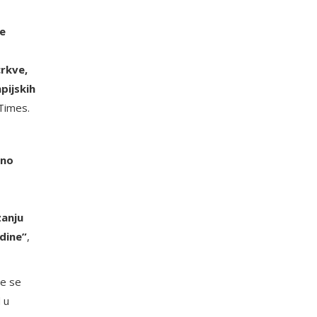
ne
crkve,
pijskih
Times.
vno
zanju
dine”
,
ze se
 u