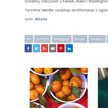
Švedskoj, Vancouver u Kanadi, Wales i Washington
Turistima također savjetuju da informacije o sigu
Izvor:
Akta.ba
BiH
LA Times
Međugorje
Mostar.
Sarajevo