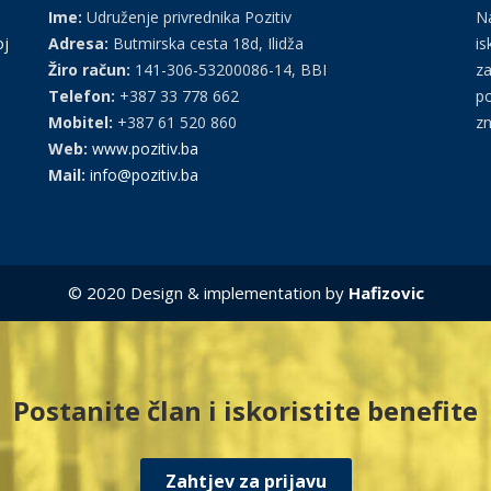
Ime:
Udruženje privrednika Pozitiv
Na
oj
Adresa:
Butmirska cesta 18d, Ilidža
is
Žiro račun:
141-306-53200086-14, BBI
za
Telefon:
+387 33 778 662
po
Mobitel:
+387 61 520 860
zn
Web:
www.pozitiv.ba
Mail:
info@pozitiv.ba
© 2020 Design & implementation by
Hafizovic
Postanite član i iskoristite benefite
Zahtjev za prijavu