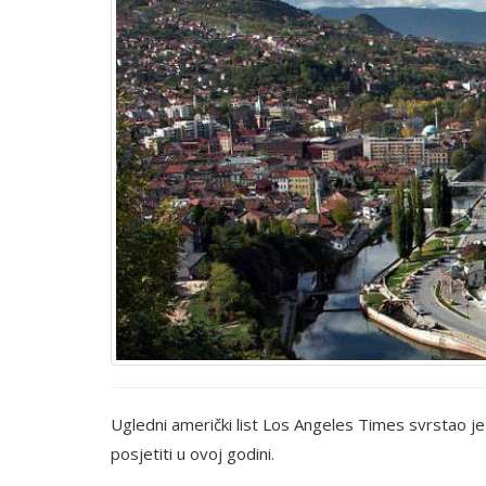
Ugledni američki list Los Angeles Times svrstao je 
posjetiti u ovoj godini.