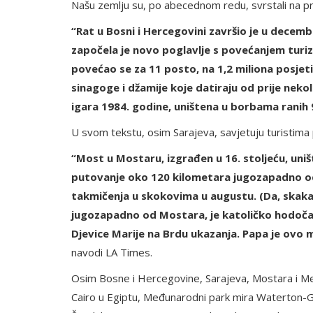
Našu zemlju su, po abecednom redu, svrstali na p
“Rat u Bosni i Hercegovini završio je u decemb
započela je novo poglavlje s povećanjem turiz
povećao se za 11 posto, na 1,2 miliona posjetite
sinagoge i džamije koje datiraju od prije nekol
igara 1984. godine, uništena u borbama ranih 
U svom tekstu, osim Sarajeva, savjetuju turistima
“Most u Mostaru, izgrađen u 16. stoljeću, uni
putovanje oko 120 kilometara jugozapadno od 
takmičenja u skokovima u augustu. (Da, skaka
jugozapadno od Mostara, je katoličko hodočasn
Djevice Marije na Brdu ukazanja. Papa je ovo
navodi LA Times.
Osim Bosne i Hercegovine, Sarajeva, Mostara i Međugo
Cairo u Egiptu, Međunarodni park mira Waterton-Gla