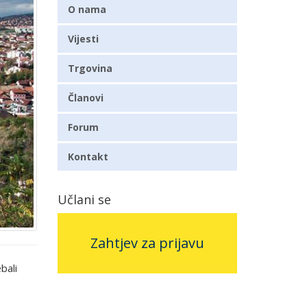
O nama
Vijesti
Trgovina
Članovi
Forum
Kontakt
Učlani se
Zahtjev za prijavu
bali