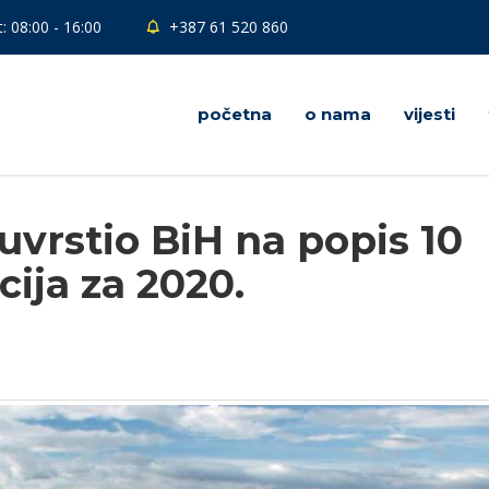
: 08:00 - 16:00
+387 61 520 860
početna
o nama
vijesti
uvrstio BiH na popis 10
cija za 2020.