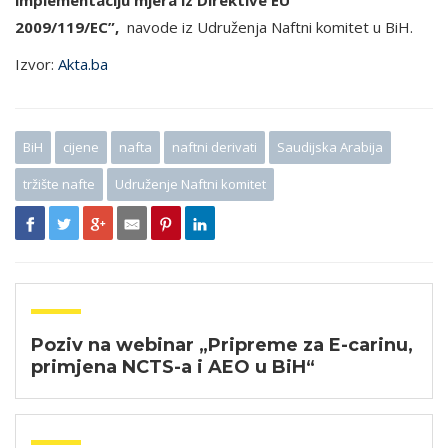
implementaciju mjera iz Direktive EU
2009/119/EC”,
navode iz Udruženja Naftni komitet u BiH.
Izvor:
Akta.ba
BiH
cijene
nafta
naftni derivati
Saudijska Arabija
tržište nafte
Udruženje Naftni komitet
Poziv na webinar „Pripreme za E-carinu,
primjena NCTS-a i AEO u BiH“