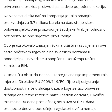
privremeno prekida proizvodnja na dvije pogođene lokacije.
Najveća saudijska naftna kompanija je tako smanjila
proizvodnju za 5,7 miliona barela na dan, što je skoro
polovina cjelokupne proizvodnje Saudijske Arabije, odnosno
pet posto ukupne svjetske proizvodnje.
Ovo je uzrokovalo značajan šok na tržištu i rast cijena sirove
nafte početkom trgovanja na svjetskim berzama u
ponedjeljak – navodi se u saopćenju Udruženja Naftni
komitet u BiH.
Uzimajući u obzir da Bosna i Hercegovina nije implementirala
mjere iz Direktive EU 2009/119/EC, čiji je cilj osiguranje
dostupnosti nafte u slučaju krize, a koje se tiču obaveze
držanja obavezne rezerve nafte i naftnih derivata, u količini
minimalno 90 dana prosječnog neto uvoza ili 61 dana
prosječne dnevne potrošnje, regulatori tržišta nemaju