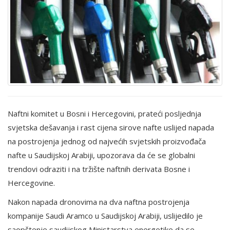
Naftni komitet u Bosni i Hercegovini, prateći posljednja
svjetska dešavanja i rast cijena sirove nafte uslijed napada
na postrojenja jednog od najvećih svjetskih proizvođača
nafte u Saudijskoj Arabiji, upozorava da će se globalni
trendovi odraziti i na tržište naftnih derivata Bosne i
Hercegovine.
Nakon napada dronovima na dva naftna postrojenja
kompanije Saudi Aramco u Saudijskoj Arabiji, uslijedilo je
saopštenje saudijskog Ministarstva energetike da se