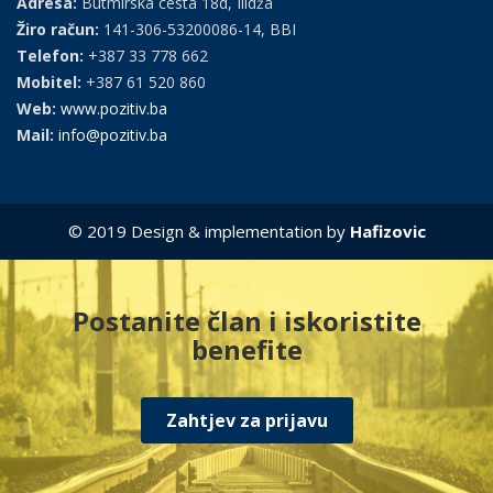
Adresa:
Butmirska cesta 18d, Ilidža
Žiro račun:
141-306-53200086-14, BBI
Telefon:
+387 33 778 662
Mobitel:
+387 61 520 860
Web:
www.pozitiv.ba
Mail:
info@pozitiv.ba
© 2019 Design & implementation by
Hafizovic
Postanite član i iskoristite
benefite
Zahtjev za prijavu