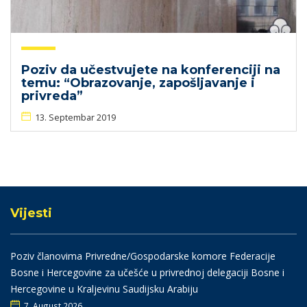
Poziv da učestvujete na konferenciji na
temu: “Obrazovanje, zapošljavanje i
privreda”
13. Septembar 2019
Vijesti
Poziv članovima Privredne/Gospodarske komore Federacije
Bosne i Hercegovine za učešće u privrednoj delegaciji Bosne i
Hercegovine u Kraljevinu Saudijsku Arabiju
7. August 2026