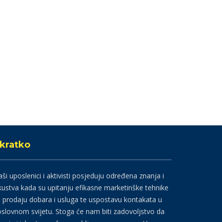
kratko
ši uposlenici i aktivisti posjeduju određena znanja i
kustva kada su upitanju efikasne marketinške tehnike
 prodaju dobara i usluga te uspostavu kontakata u
slovnom svijetu. Stoga će nam biti zadovoljstvo da