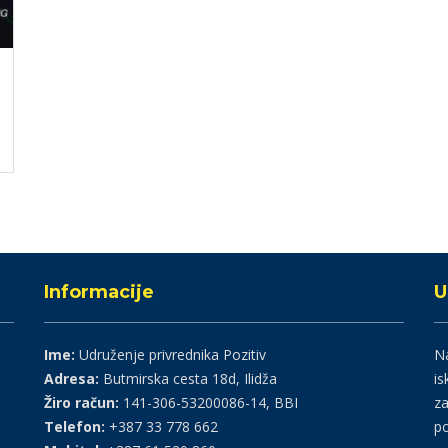
Informacije
U
Ime:
Udruženje privrednika Pozitiv
Na
Adresa:
Butmirska cesta 18d, Ilidža
is
Žiro račun:
141-306-53200086-14, BBI
za
Telefon:
+387 33 778 662
po