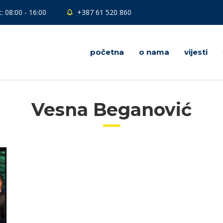
: 08:00 - 16:00
+387 61 520 860
početna
o nama
vijesti
Vesna Beganović