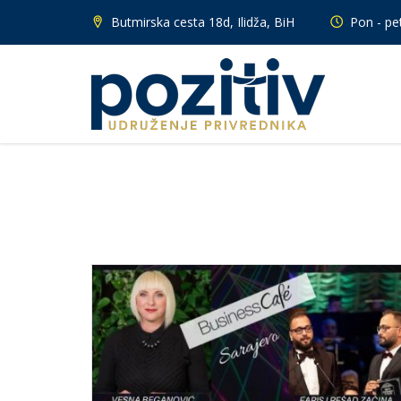
Butmirska cesta 18d, Ilidža, BiH
Pon - pet