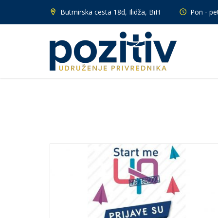
Butmirska cesta 18d, Ilidža, BiH
Pon - pet