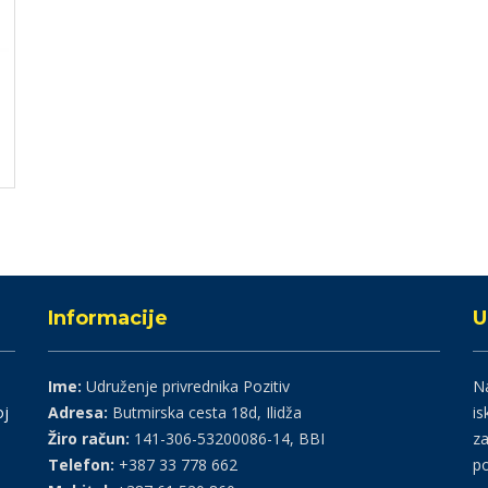
Informacije
U
Ime:
Udruženje privrednika Pozitiv
Na
oj
Adresa:
Butmirska cesta 18d, Ilidža
is
Žiro račun:
141-306-53200086-14, BBI
za
Telefon:
+387 33 778 662
po