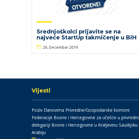
Srednjoškolci prijavite se na
najveće StartUp takmičenje u BiH
26. Decembar 2019
Vijesti
Poziv članovima Privredne/Gospodarske komore
Federacije Bosne i Hercegovine za učešće u privredn
delegaciji Bosne i Hercegovine u Kraljevinu Saudijsku
Arabiju