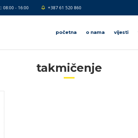
: 08:00 - 16:00
+387 61 520 860
početna
o nama
vijesti
takmičenje