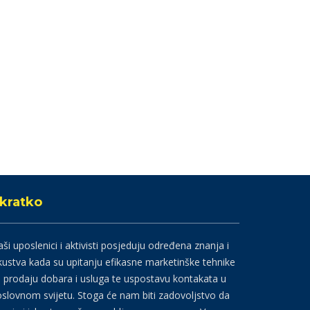
kratko
ši uposlenici i aktivisti posjeduju određena znanja i
kustva kada su upitanju efikasne marketinške tehnike
 prodaju dobara i usluga te uspostavu kontakata u
slovnom svijetu. Stoga će nam biti zadovoljstvo da