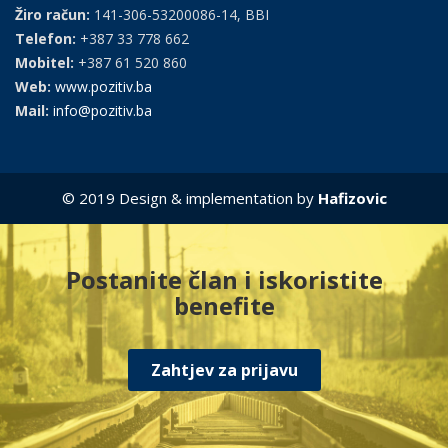
Žiro račun:
141-306-53200086-14, BBI
Telefon:
+387 33 778 662
Mobitel:
+387 61 520 860
Web:
www.pozitiv.ba
Mail:
info@pozitiv.ba
© 2019 Design & implementation by
Hafizovic
Postanite član i iskoristite
benefite
Zahtjev za prijavu