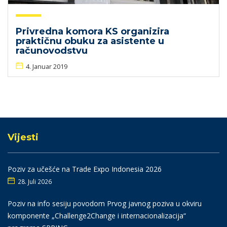
Privredna komora KS organizira
praktičnu obuku za asistente u
računovodstvu
4. Januar 2019
Vijesti
Poziv za učešće na Trade Expo Indonesia 2026
28. Juli 2026
Poziv na info sesiju povodom Prvog javnog poziva u okviru
komponente „Challenge2Change i internacionalizacija“