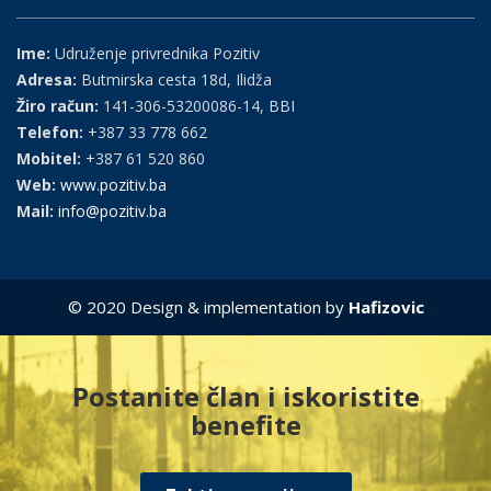
Ime:
Udruženje privrednika Pozitiv
Adresa:
Butmirska cesta 18d, Ilidža
Žiro račun:
141-306-53200086-14, BBI
Telefon:
+387 33 778 662
Mobitel:
+387 61 520 860
Web:
www.pozitiv.ba
Mail:
info@pozitiv.ba
© 2020 Design & implementation by
Hafizovic
Postanite član i iskoristite
benefite