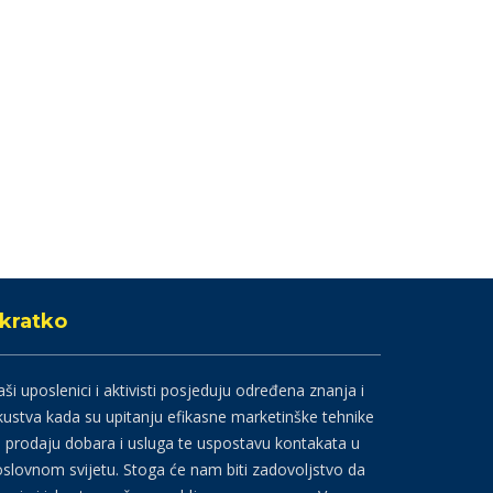
kratko
ši uposlenici i aktivisti posjeduju određena znanja i
kustva kada su upitanju efikasne marketinške tehnike
 prodaju dobara i usluga te uspostavu kontakata u
slovnom svijetu. Stoga će nam biti zadovoljstvo da