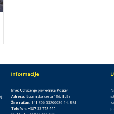
Informacije
U
Ime:
Udruženje privrednika Pozitiv
Na
oj
Adresa:
Butmirska cesta 18d, Ilidža
is
Žiro račun:
141-306-53200086-14, BBI
za
Telefon:
+387 33 778 662
po