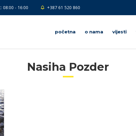
: 08:00 - 16:00
+387 61 520 860
početna
o nama
vijesti
Nasiha Pozder