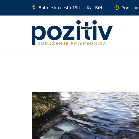
Butmirska cesta 18d, Ilidža, BiH
Pon - pet