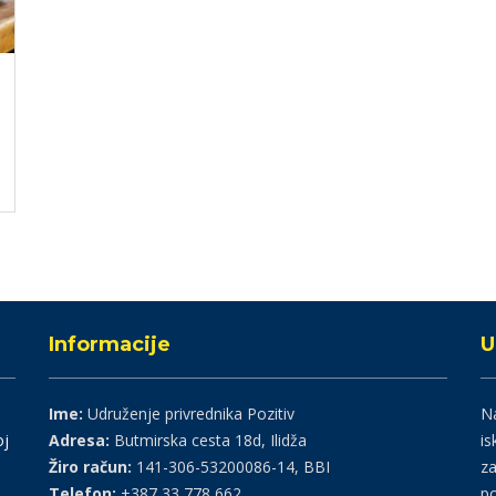
Informacije
U
Ime:
Udruženje privrednika Pozitiv
Na
oj
Adresa:
Butmirska cesta 18d, Ilidža
is
Žiro račun:
141-306-53200086-14, BBI
za
Telefon:
+387 33 778 662
po