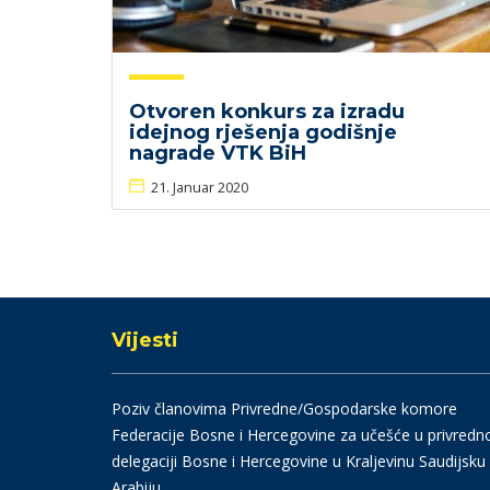
Otvoren konkurs za izradu
idejnog rješenja godišnje
nagrade VTK BiH
21. Januar 2020
Vijesti
Poziv članovima Privredne/Gospodarske komore
Federacije Bosne i Hercegovine za učešće u privredn
delegaciji Bosne i Hercegovine u Kraljevinu Saudijsku
Arabiju