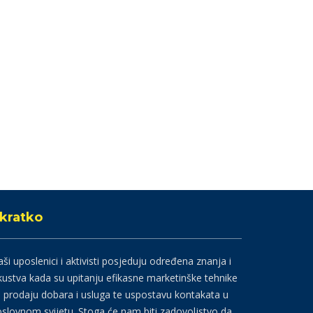
kratko
ši uposlenici i aktivisti posjeduju određena znanja i
kustva kada su upitanju efikasne marketinške tehnike
 prodaju dobara i usluga te uspostavu kontakata u
slovnom svijetu. Stoga će nam biti zadovoljstvo da