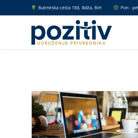
Butmirska cesta 18d, Ilidža, BiH
Pon - pet