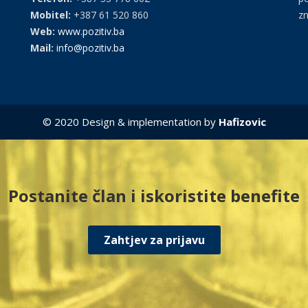
Mobitel:
+387 61 520 860
zn
Web:
www.pozitiv.ba
Mail:
info@pozitiv.ba
© 2020 Design & implementation by
Hafizovic
Postanite član i iskoristite benefite
Zahtjev za prijavu