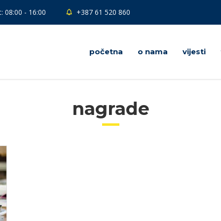
: 08:00 - 16:00
+387 61 520 860
početna
o nama
vijesti
nagrade