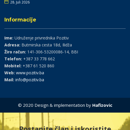
28. Juli 2026
Informacije
Ime:
Udruženje privrednika Pozitiv
Adresa:
Butmirska cesta 18d, Ilidža
Žiro račun:
141-306-53200086-14, BBI
Telefon:
+387 33 778 662
Mobitel:
+387 61 520 860
Web:
www.pozitiv.ba
Mail:
info@pozitiv.ba
© 2020 Design & implementation by
Hafizovic
Postanite član i iskoristite