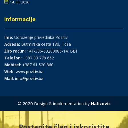
14. Juli 2026
Informacije
Ime:
Udruženje privrednika Pozitiv
Adresa:
Butmirska cesta 18d, Ilidža
Žiro račun:
141-306-53200086-14, BBI
Telefon:
+387 33 778 662
Mobitel:
+387 61 520 860
Web:
www.pozitiv.ba
Mail:
info@pozitiv.ba
© 2020 Design & implementation by
Hafizovic
Postanite član i iskoristite