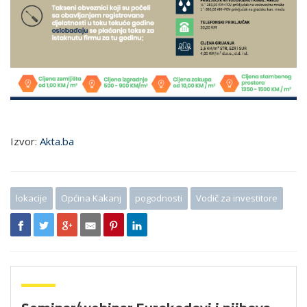
Izvor:
Akta.ba
lokacije
Općina Kakanj
pogodnosti
Vodič za investitore