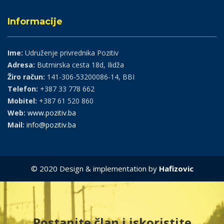
Informacije
Ime:
Udruženje privrednika Pozitiv
Adresa:
Butmirska cesta 18d, Ilidža
Žiro račun:
141-306-53200086-14, BBI
Telefon:
+387 33 778 662
Mobitel:
+387 61 520 860
Web:
www.pozitiv.ba
Mail:
info@pozitiv.ba
© 2020 Design & implementation by
Hafizovic
Postanite član i iskoristite