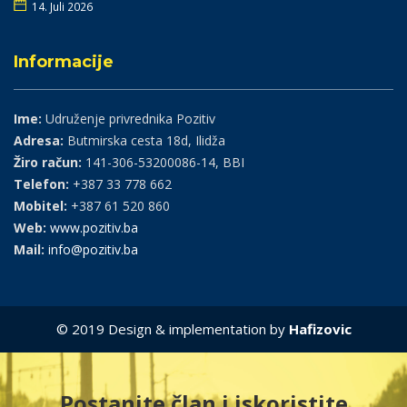
14. Juli 2026
Informacije
Ime:
Udruženje privrednika Pozitiv
Adresa:
Butmirska cesta 18d, Ilidža
Žiro račun:
141-306-53200086-14, BBI
Telefon:
+387 33 778 662
Mobitel:
+387 61 520 860
Web:
www.pozitiv.ba
Mail:
info@pozitiv.ba
© 2019 Design & implementation by
Hafizovic
Postanite član i iskoristite