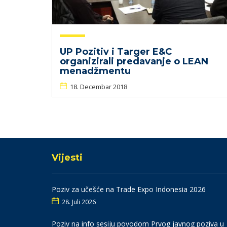
UP Pozitiv i Targer E&C
organizirali predavanje o LEAN
menadžmentu
18. Decembar 2018
Vijesti
Poziv za učešće na Trade Expo Indonesia 2026
28. Juli 2026
Poziv na info sesiju povodom Prvog javnog poziva u