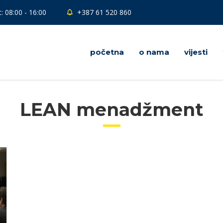
: 08:00 - 16:00
+387 61 520 860
početna
o nama
vijesti
LEAN menadžment