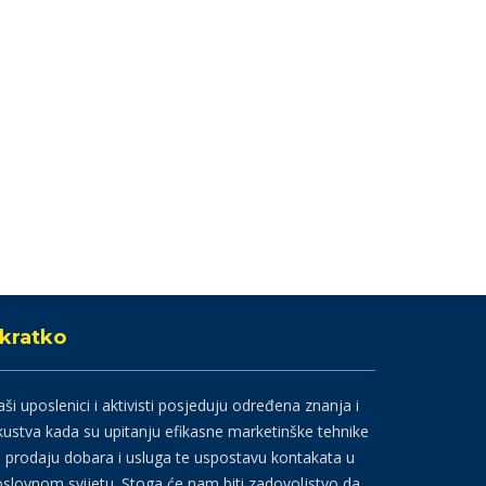
kratko
ši uposlenici i aktivisti posjeduju određena znanja i
kustva kada su upitanju efikasne marketinške tehnike
 prodaju dobara i usluga te uspostavu kontakata u
slovnom svijetu. Stoga će nam biti zadovoljstvo da