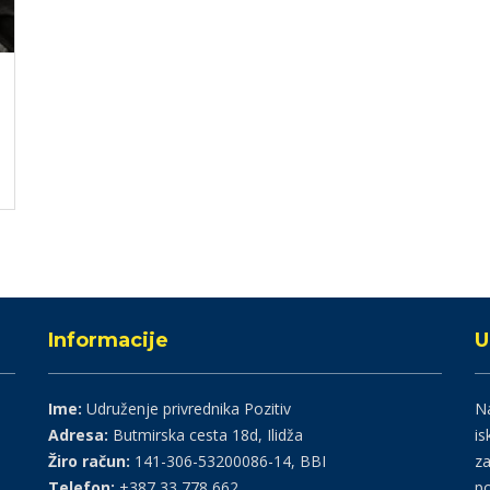
Informacije
U
Ime:
Udruženje privrednika Pozitiv
Na
Adresa:
Butmirska cesta 18d, Ilidža
is
Žiro račun:
141-306-53200086-14, BBI
za
Telefon:
+387 33 778 662
po