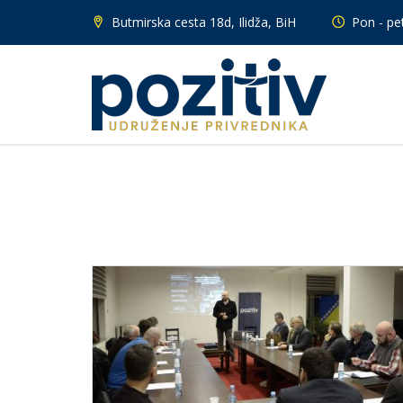
Butmirska cesta 18d, Ilidža, BiH
Pon - pet