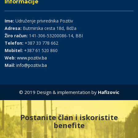
Informacije
Ime:
Udruženje privrednika Pozitiv
Adresa:
Butmirska cesta 18d, Ilidža
Žiro račun:
141-306-53200086-14, BBI
Telefon:
+387 33 778 662
Mobitel:
+387 61 520 860
Web:
www.pozitiv.ba
Mail:
info@pozitiv.ba
© 2019 Design & implementation by
Hafizovic
Postanite član i iskoristite
benefite