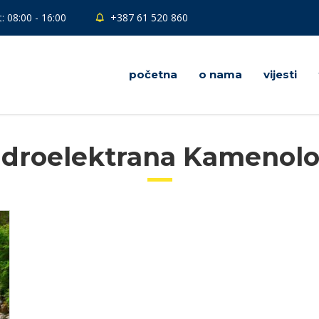
: 08:00 - 16:00
+387 61 520 860
početna
o nama
vijesti
idroelektrana Kamenol