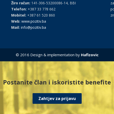
Žiro račun:
141-306-53200086-14, BBI
za
Telefon:
+387 33 778 662
po
Mobitel:
+387 61 520 860
zn
Web:
www.pozitiv.ba
Mail:
info@pozitiv.ba
© 2016 Design & implementation by
Hafizovic
Postanite član i iskoristite benefite
Zahtjev za prijavu