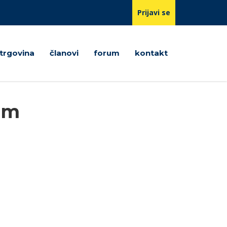
Prijavi se
trgovina
članovi
forum
kontakt
om