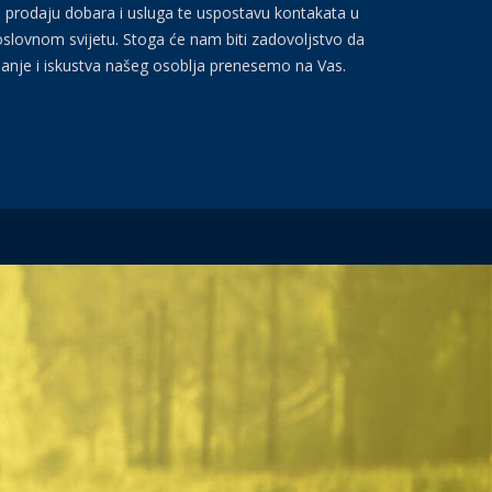
 prodaju dobara i usluga te uspostavu kontakata u
slovnom svijetu. Stoga će nam biti zadovoljstvo da
anje i iskustva našeg osoblja prenesemo na Vas.