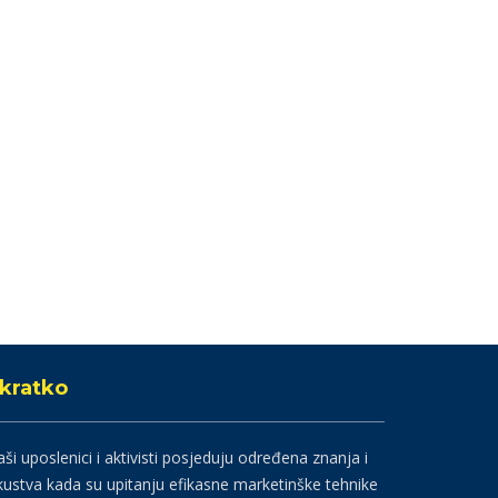
kratko
ši uposlenici i aktivisti posjeduju određena znanja i
kustva kada su upitanju efikasne marketinške tehnike