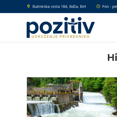
Butmirska cesta 18d, Ilidža, BiH
Pon - pet
H