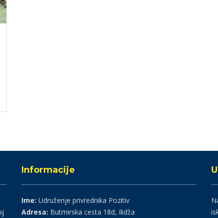
Informacije
U
Ime:
Udruženje privrednika Pozitiv
Na
oj
Adresa:
Butmirska cesta 18d, Ilidža
is