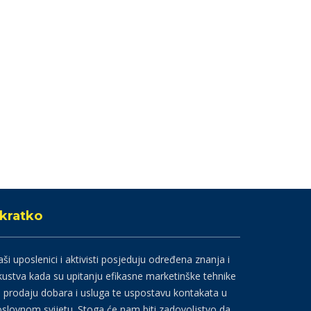
kratko
ši uposlenici i aktivisti posjeduju određena znanja i
kustva kada su upitanju efikasne marketinške tehnike
 prodaju dobara i usluga te uspostavu kontakata u
slovnom svijetu. Stoga će nam biti zadovoljstvo da