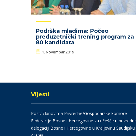
Podrška mladima: Počeo
preduzetnički trening program za
80 kandidata
1. Novembar 2019
Vijesti
Poziv članovima Privredne/Gospodarske komore
Federacije Bosne i Hercegovine za učešće u privredn
delegaciji Bosne i Hercegovine u Kraljevinu Saudijsku
Arabiju