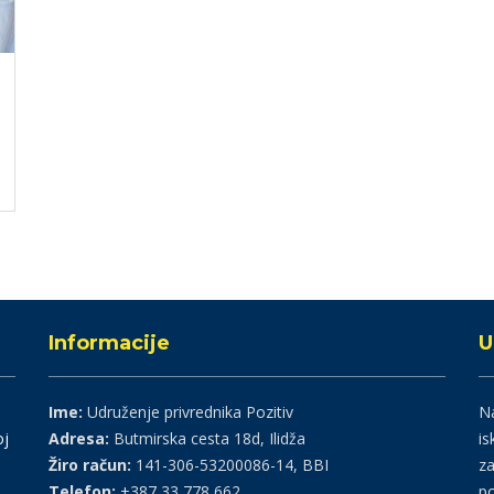
Informacije
U
Ime:
Udruženje privrednika Pozitiv
Na
oj
Adresa:
Butmirska cesta 18d, Ilidža
is
Žiro račun:
141-306-53200086-14, BBI
za
Telefon:
+387 33 778 662
po