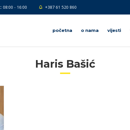
: 08:00 - 16:00
+387 61 520 860
početna
o nama
vijesti
Haris Bašić