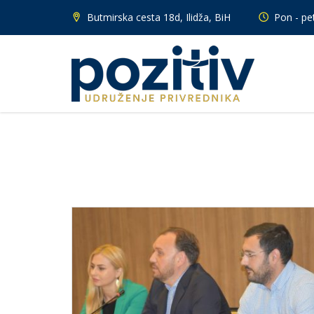
Butmirska cesta 18d, Ilidža, BiH
Pon - pet