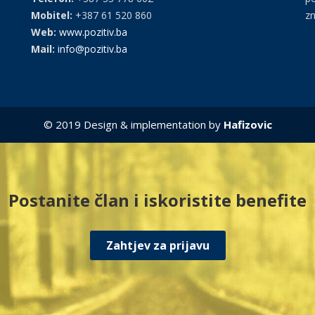
Mobitel:
+387 61 520 860
zn
Web:
www.pozitiv.ba
Mail:
info@pozitiv.ba
© 2019 Design & implementation by
Hafizovic
Postanite član i iskoristite benefite
Zahtjev za prijavu