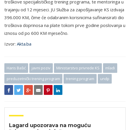
troškove specijalističkog trening programa, te mentoringa u
trajanju od 12 mjeseci. JU Služba za zapošljavanje KS izdvaja
396.000 KM, čime će odabranim korisnicima sufinansirati dio
troškova doprinosa na plate tokom prve godine poslovanja u
iznosu od po 600 KM mjesečno.
Izvor:
Akta.ba
Haris Bašić
javni poziv
Ministarstvo privrede KS
mladi
preduzetnički trening program
trening program
undp
Lagard upozorava na moguću