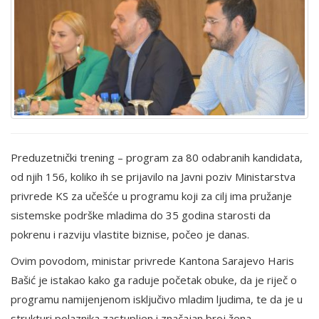
Preduzetnički trening – program za 80 odabranih kandidata,
od njih 156, koliko ih se prijavilo na Javni poziv Ministarstva
privrede KS za učešće u programu koji za cilj ima pružanje
sistemske podrške mladima do 35 godina starosti da
pokrenu i razviju vlastite biznise, počeo je danas.
Ovim povodom, ministar privrede Kantona Sarajevo Haris
Bašić je istakao kako ga raduje početak obuke, da je riječ o
programu namijenjenom isključivo mladim ljudima, te da je u
strukturi polaznika zastupljen i značajan broj žena