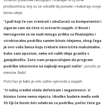
preduzetnica, koji su se odvažili da ponude i realiziraju svoje
biznis-ideje.
“Ljudi koji će vas trenirati i obučavati su kompetentni i
siguran sam da ćete vi ostvariti uspjeh. U Bosni i
Hercegovini se ne nudi mnogo prilika za finansijsku i
strukturalnu podršku samim biznis-idejama, zbog čega
je ovo vaša šansa koju trebate iskoristite maksimalno.
Kako sam upoznat, neke od vaših ideja graniče s
genijalnošću. Zato vam preporučujem da program
podrške iskoristite na najbolji mogući način”
, poručio je
ministar Bašić.
Potcrtao je kako je vrlo važno vjerovati u uspjeh.
“U našoj sredini vlada defetizam i negativnost. U
biznisu tome nema mjesta. Ukoliko budete među onih
55 čiji će biznis biti odabran za podršku, počet ćete ga