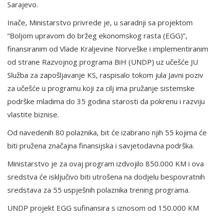
Sarajevo.
Inače, Ministarstvo privrede je, u saradnji sa projektom
“Boljom upravom do bržeg ekonomskog rasta (EGG)”,
finansiranim od Vlade Kraljevine Norveške i implementiranim
od strane Razvojnog programa BiH (UNDP) uz učešće JU
Služba za zapošljavanje KS, raspisalo tokom jula Javni poziv
za učešće u programu koji za cilj ima pružanje sistemske
podrške mladima do 35 godina starosti da pokrenu i razviju
vlastite biznise.
Od navedenih 80 polaznika, bit će izabrano njih 55 kojima će
biti pružena značajna finansijska i savjetodavna podrška.
Ministarstvo je za ovaj program izdvojilo 850.000 KM i ova
sredstva će isključivo biti utrošena na dodjelu bespovratnih
sredstava za 55 uspješnih polaznika trening programa.
UNDP projekt EGG sufinansira s iznosom od 150.000 KM