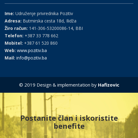
Ime:
Udruženje privrednika Pozitiv
Adresa:
Butmirska cesta 18d, Ilidža
Žiro račun:
141-306-53200086-14, BBI
Telefon:
+387 33 778 662
Mobitel:
+387 61 520 860
Web:
www.pozitiv.ba
Mail:
info@pozitiv.ba
© 2019 Design & implementation by
Hafizovic
Postanite član i iskoristite
benefite