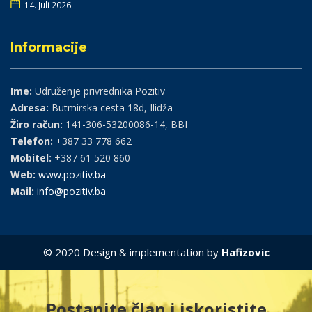
14. Juli 2026
Informacije
Ime:
Udruženje privrednika Pozitiv
Adresa:
Butmirska cesta 18d, Ilidža
Žiro račun:
141-306-53200086-14, BBI
Telefon:
+387 33 778 662
Mobitel:
+387 61 520 860
Web:
www.pozitiv.ba
Mail:
info@pozitiv.ba
© 2020 Design & implementation by
Hafizovic
Postanite član i iskoristite